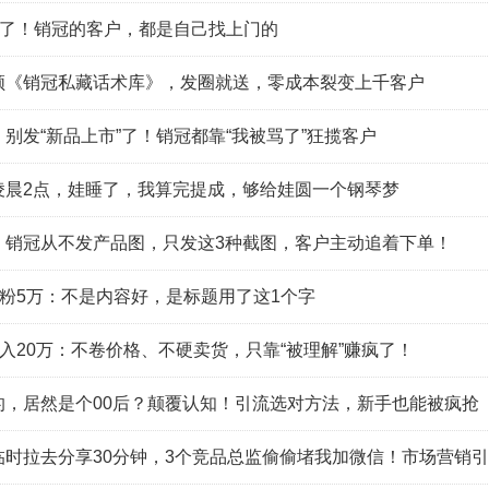
”了！销冠的客户，都是自己找上门的
领《销冠私藏话术库》，发圈就送，零成本裂变上千客户
别发“新品上市”了！销冠都靠“我被骂了”狂揽客户
凌晨2点，娃睡了，我算完提成，够给娃圆一个钢琴梦
：销冠从不发产品图，只发这3种截图，客户主动追着下单！
涨粉5万：不是内容好，是标题用了这1个字
月入20万：不卷价格、不硬卖货，只靠“被理解”赚疯了！
的，居然是个00后？颠覆认知！引流选对方法，新手也能被疯抢
临时拉去分享30分钟，3个竞品总监偷偷堵我加微信！市场营销