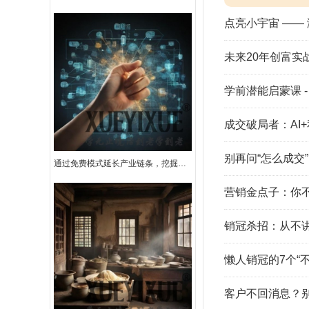
点亮小宇宙 ——
未来20年创富实
学前潜能启蒙课 -
成交破局者：AI
别再问“怎么成交
通过免费模式延长产业链条，挖掘企业的隐形利润，赚看不到的钱。
营销金点子：你不
销冠杀招：从不
懒人销冠的7个“
客户不回消息？别