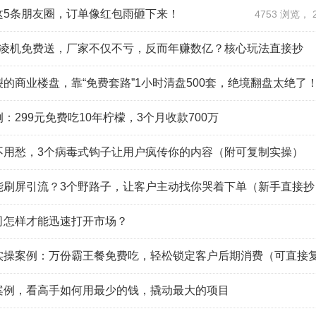
这5条朋友圈，订单像红包雨砸下来！
4753 浏览， 20
激凌机免费送，厂家不仅不亏，反而年赚数亿？核心玩法直接抄
的商业楼盘，靠“免费套路”1小时清盘500套，绝境翻盘太绝了
：299元免费吃10年柠檬，3个月收款700万
不用愁，3个病毒式钩子让用户疯传你的内容（附可复制实操）
能刷屏引流？3个野路子，让客户主动找你哭着下单（新手直接抄
司怎样才能迅速打开市场？
实操案例：万份霸王餐免费吃，轻松锁定客户后期消费（可直接
案例，看高手如何用最少的钱，撬动最大的项目