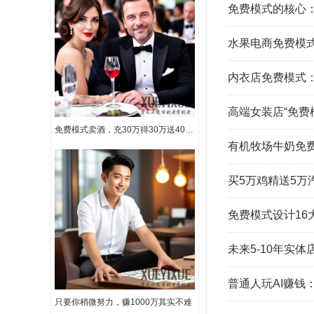
免费模式的核心：
水果电商免费模
内衣店免费模式：
高端女装店“免费
免费模式卖酒，充30万得30万送40万路虎汽气车一辆，1年还包赚50万
有机牧场牛奶免
买5万鸡精送5万
免费模式设计1
未来5-10年实
普通人玩AI赚钱
只要你稍微努力，赚1000万其实不难