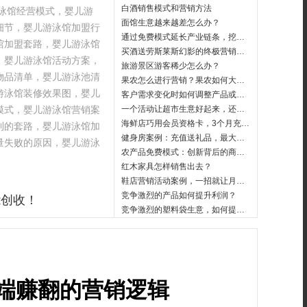
白酒销售模式和营销方法
游泳馆经营模式，婴儿游
面馆生意越来越差怎么办？
细节，婴儿游泳馆加盟行
通过免费模式延长产业链条，挖掘企业的隐形利润，赚看不到的钱。
馆加盟套路，婴儿游泳馆
买酒送劳斯莱斯幻影的终极营销策略
，婴儿游泳馆活动方案，
旅游景区游客稀少怎么办？
物品清单，婴儿游泳池清
果农怎么进行营销？果农如何大量推广销售？
游泳馆装修效果图，婴儿
客户需求变化时如何调整产品或服务策略
模式，婴儿游泳馆营销案
一个活动让超市生意好起来，还能提前锁定未来消费的客户
海鲜店巧用会员资格卡，3个月充卡1200万
利的套路，婴儿游泳馆加
健身房案例：充值送礼品，最大程度吸引顾客办卡
量失败的原因，婴儿游泳
农产品免费模式：创新背后的商业智慧
红木家具怎样销售出去？
鞋店营销活动案例，一招就让月营业额翻10倍
竞争激烈的产品如何提升利润？
能创收！
竞争激烈的塑料袋生意，如何提升利润60万元
后端赚翻的营销逻辑