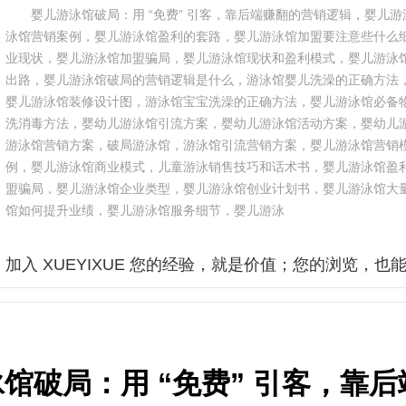
婴儿游泳馆破局：用 “免费” 引客，靠后端赚翻的营销逻辑，婴儿
泳馆营销案例，婴儿游泳馆盈利的套路，婴儿游泳馆加盟要注意些什么
业现状，婴儿游泳馆加盟骗局，婴儿游泳馆现状和盈利模式，婴儿游泳
出路，婴儿游泳馆破局的营销逻辑是什么，游泳馆婴儿洗澡的正确方法
婴儿游泳馆装修设计图，游泳馆宝宝洗澡的正确方法，婴儿游泳馆必备
洗消毒方法，婴幼儿游泳馆引流方案，婴幼儿游泳馆活动方案，婴幼儿
游泳馆营销方案，破局游泳馆，游泳馆引流营销方案，婴儿游泳馆营销
例，婴儿游泳馆商业模式，儿童游泳销售技巧和话术书，婴儿游泳馆盈
盟骗局，婴儿游泳馆企业类型，婴儿游泳馆创业计划书，婴儿游泳馆大
馆如何提升业绩，婴儿游泳馆服务细节，婴儿游泳
加入 XUEYIXUE 您的经验，就是价值；您的浏览，也
馆破局：用 “免费” 引客，靠