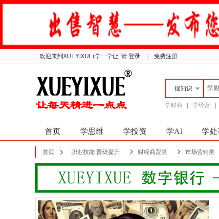
欢迎来到XUEYIXUE(学一学让
请 登录
|
免费注册
搜
知识
学财商
|
学经营
首页
学思维
学投资
学AI
学处
首页
职业技能 晋级提升
财经商贸类
市场营销类