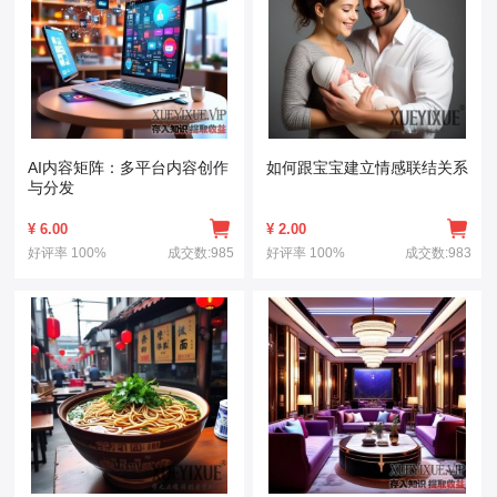
AI内容矩阵：多平台内容创作
如何跟宝宝建立情感联结关系
与分发
¥
6.00
¥
2.00
好评率
100%
成交数:985
好评率
100%
成交数:983