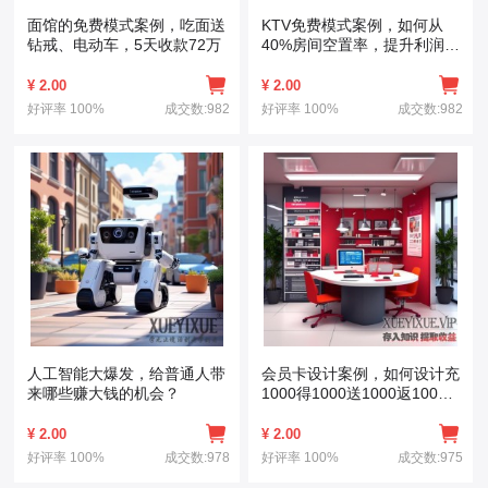
面馆的免费模式案例，吃面送
KTV免费模式案例，如何从
钻戒、电动车，5天收款72万
40%房间空置率，提升利润到
400%详细剖析
¥
2.00
¥
2.00
好评率
100%
成交数:982
好评率
100%
成交数:982
人工智能大爆发，给普通人带
会员卡设计案例，如何设计充
来哪些赚大钱的机会？
1000得1000送1000返1000
的核心秘密
¥
2.00
¥
2.00
好评率
100%
成交数:978
好评率
100%
成交数:975