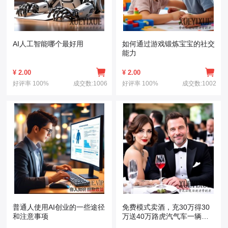
AI人工智能哪个最好用
如何通过游戏锻炼宝宝的社交
能力
¥
2.00
¥
2.00
好评率
100%
成交数:1006
好评率
100%
成交数:1002
普通人使用AI创业的一些途径
免费模式卖酒，充30万得30
和注意事项
万送40万路虎汽气车一辆，1
年还包赚50万