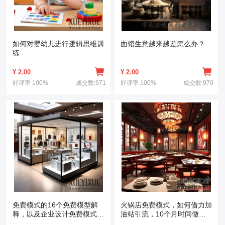
如何对婴幼儿进行逻辑思维训
面馆生意越来越差怎么办？
练
¥
2.00
¥
2.00
好评率
100%
成交数:971
好评率
100%
成交数:970
免费模式的16个免费模型解
火锅店免费模式，如何借力加
释，以及企业设计免费模式的
油站引流，10个月时间做到
核心要点
9700万业绩