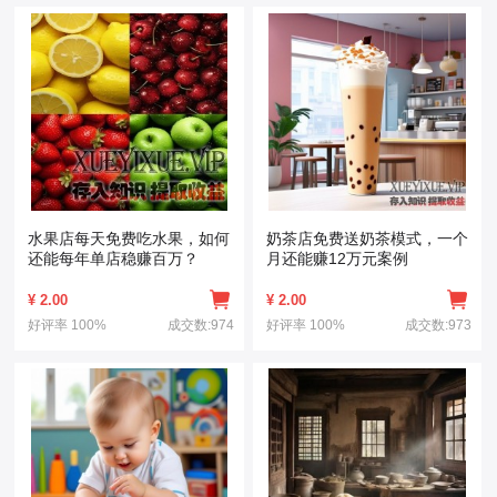
水果店每天免费吃水果，如何
奶茶店免费送奶茶模式，一个
还能每年单店稳赚百万？
月还能赚12万元案例
¥
2.00
¥
2.00
好评率
100%
成交数:974
好评率
100%
成交数:973