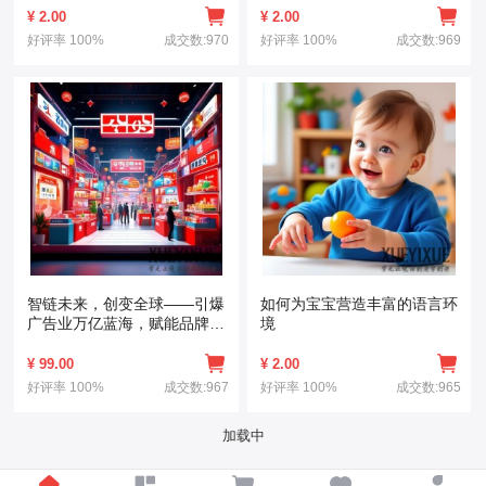
¥
2.00
¥
2.00
好评率
100%
成交数:970
好评率
100%
成交数:969
智链未来，创变全球——引爆
如何为宝宝营造丰富的语言环
广告业万亿蓝海，赋能品牌
境
IPO上市新引擎！
¥
99.00
¥
2.00
好评率
100%
成交数:967
好评率
100%
成交数:965
加载中