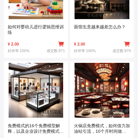
如何对婴幼儿进行逻辑思维训
面馆生意越来越差怎么办？
练
¥
2.00
¥
2.00
好评率
100%
成交数:971
好评率
100%
成交数:970
免费模式的16个免费模型解
火锅店免费模式，如何借力加
释，以及企业设计免费模式的
油站引流，10个月时间做到
核心要点
9700万业绩