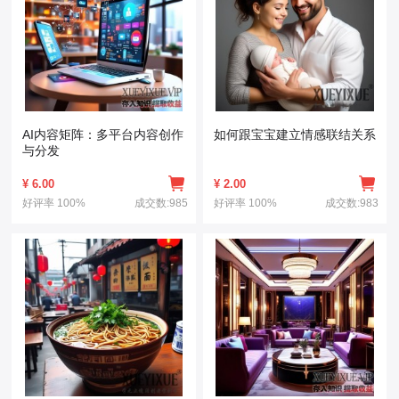
AI内容矩阵：多平台内容创作
如何跟宝宝建立情感联结关系
与分发
¥
6.00
¥
2.00
好评率
100%
成交数:985
好评率
100%
成交数:983