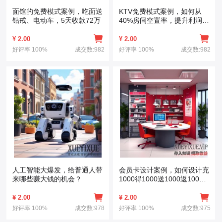
面馆的免费模式案例，吃面送
KTV免费模式案例，如何从
钻戒、电动车，5天收款72万
40%房间空置率，提升利润到
400%详细剖析
¥
2.00
¥
2.00
好评率
100%
成交数:982
好评率
100%
成交数:982
人工智能大爆发，给普通人带
会员卡设计案例，如何设计充
来哪些赚大钱的机会？
1000得1000送1000返1000
的核心秘密
¥
2.00
¥
2.00
好评率
100%
成交数:978
好评率
100%
成交数:975