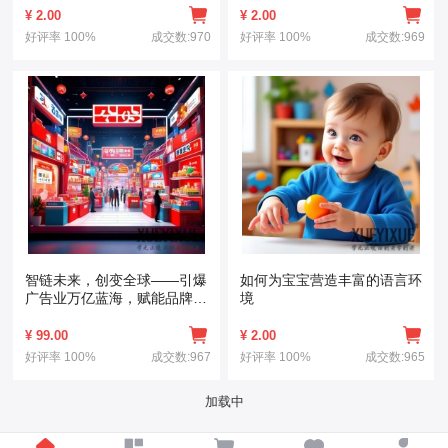
¥
2.00
¥
2.00
好评率
100%
成交数:970
好评率
100%
成交数:969
智链未来，创变全球——引爆
如何为宝宝营造丰富的语言环
广告业万亿蓝海，赋能品牌
境
IPO上市新引擎！
¥
99.00
¥
2.00
好评率
100%
成交数:967
好评率
100%
成交数:965
加载中