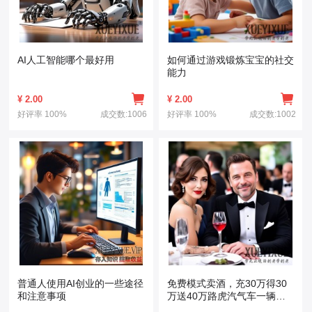
AI人工智能哪个最好用
如何通过游戏锻炼宝宝的社交
能力
¥
2.00
¥
2.00
好评率
100%
成交数:1006
好评率
100%
成交数:1002
普通人使用AI创业的一些途径
免费模式卖酒，充30万得30
和注意事项
万送40万路虎汽气车一辆，1
年还包赚50万