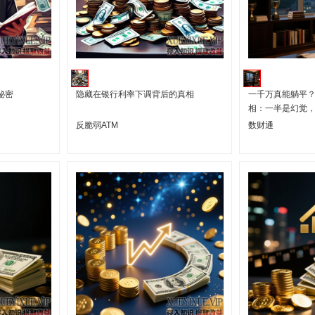
秘密
隐藏在银行利率下调背后的真相
一千万真能躺平？
相：一半是幻觉
反脆弱ATM
数财通