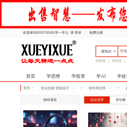
欢迎来到XUEYIXUE(学一学让
请 登录
|
免费注册
搜
知识
学财商
|
学经营
首页
学思维
学投资
学AI
学处
首页
>
>
>
职业技能 晋级提升
财经商贸类
猜你喜欢
综合排序
评论数