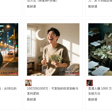
法方法（附案例+步骤）
力，从 0 到稳定
数财通
数财通
南：从0到1的
100万到1000万：可复制的投资策略与
普通人赚 1000 
复利逻辑
实操方法
数财通
数财通