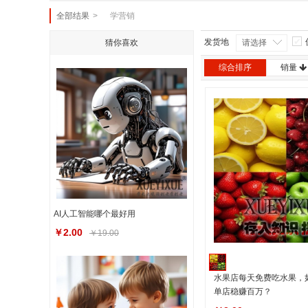
全部结果
>
学营销
发货地
猜你喜欢
请选择
综合排序
销量
AI人工智能哪个最好用
￥2.00
￥19.00
水果店每天免费吃水果，
单店稳赚百万？