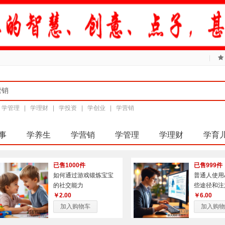
|
|
学管理
|
学理财
|
学投资
|
学创业
|
学营销
事
学养生
学营销
学管理
学理财
学育
已售1000件
已售999件
如何通过游戏锻炼宝宝
普通人使用
的社交能力
些途径和注
￥2.00
￥6.00
加入购物车
加入购物