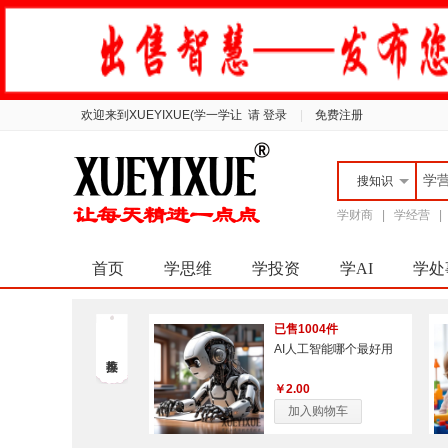
欢迎来到XUEYIXUE(学一学让
请 登录
|
免费注册
搜
知识
学财商
|
学经营
首页
学思维
学投资
学AI
学处
已售1004件
AI人工智能哪个最好用
￥2.00
加入购物车