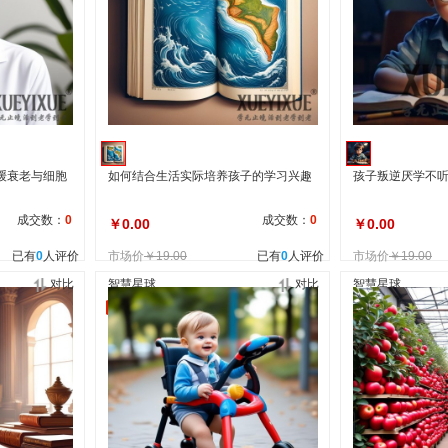
缓衰老与细胞
如何结合生活实际培养孩子的学习兴趣
孩子叛逆厌学不
成交数：
0
成交数：
0
￥0.00
￥0.00
已有
0
人评价
市场价
￥19.00
已有
0
人评价
市场价
￥19.00
对比
智慧星球
对比
智慧星球
包邮