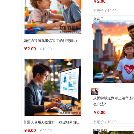
￥2.00
市场价
￥19.00
金点子
自营
如何通过游戏锻炼宝宝的社交能力
￥2.00
￥19.00
从厌学叛逆到考上清华,
么方法?
￥0.00
市场价
￥19.00
普通人使用AI创业的一些途径和注意事项
￥6.00
智慧星球
￥99.00