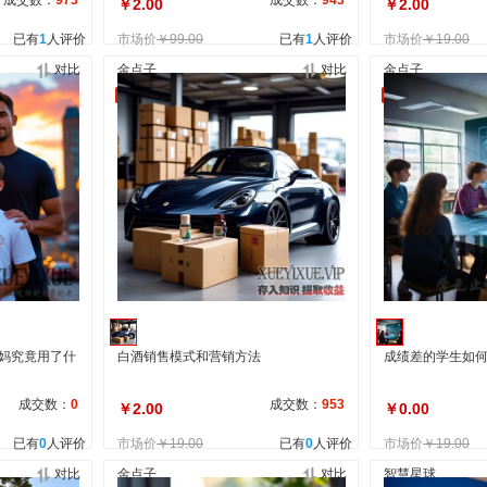
成交数：
973
成交数：
943
￥2.00
￥2.00
已有
1
人评价
市场价
￥99.00
已有
1
人评价
市场价
￥19.00
对比
金点子
对比
金点子
自营
自营
妈妈究竟用了什
白酒销售模式和营销方法
成绩差的学生如
成交数：
0
成交数：
953
￥2.00
￥0.00
已有
0
人评价
市场价
￥19.00
已有
0
人评价
市场价
￥19.00
对比
金点子
对比
智慧星球