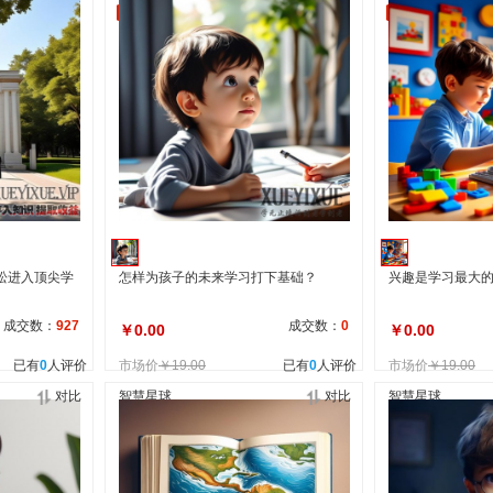
自营
包邮
松进入顶尖学
怎样为孩子的未来学习打下基础？
兴趣是学习最大
成交数：
927
成交数：
0
￥0.00
￥0.00
已有
0
人评价
市场价
￥19.00
已有
0
人评价
市场价
￥19.00
对比
智慧星球
对比
智慧星球