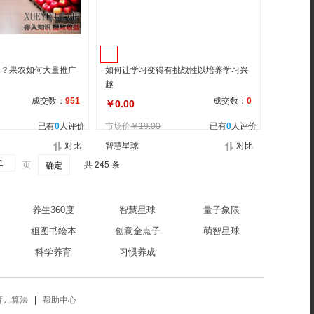
销？果农如何大量推广
如何让学习变得有挑战性以培养学习兴
趣
成交数：
951
成交数：
0
￥0.00
已有
0
人评价
市场价
￥19.00
已有
0
人评价
对比
智慧星球
对比
页
共 245 条
确定
养生360度
智慧星球
量子象限
租图书绘本
创意金点子
萌智星球
科学养育
习惯养成
育儿算法
|
帮助中心