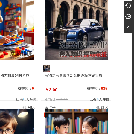
的动力和最好的老师
买酒送劳斯莱斯幻影的终极营销策略
成交数：
0
成交数：
935
￥2.00
已有
0
人评价
市场价
￥19.00
已有
0
人评价
对比
金点子
对比
自营