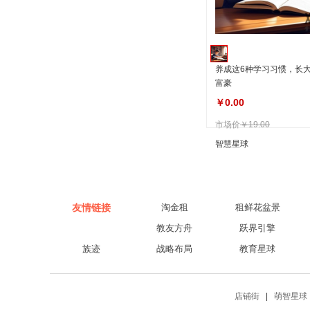
养成这6种学习习惯，长
富豪
￥0.00
市场价
￥19.00
智慧星球
友情链接
淘金租
租鲜花盆景
教友方舟‌
跃界引擎‌
族迹
战略布局
教育星球
店铺街
|
萌智星球