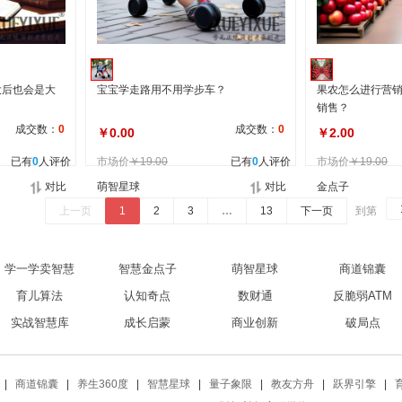
大后也会是大
宝宝学走路用不用学步车？
果农怎么进行营
销售？
成交数：
0
成交数：
0
￥0.00
￥2.00
已有
0
人评价
市场价
￥19.00
已有
0
人评价
市场价
￥19.00
对比
萌智星球
对比
金点子
自营
上一页
1
2
3
…
13
下一页
到第
学一学卖智慧
智慧金点子
萌智星球
商道锦囊
育儿算法
认知奇点
数财通
反脆弱ATM
实战智慧库
成长启蒙
商业创新
破局点
|
商道锦囊
|
养生360度
|
智慧星球
|
量子象限
|
教友方舟‌
|
跃界引擎‌
|