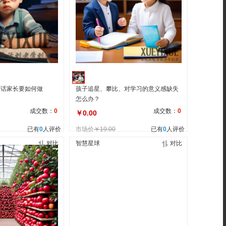
听话家长要如何做
孩子追星、攀比、对学习的意义感缺失
怎么办？
成交数：
0
成交数：
0
￥0.00
已有
0
人评价
市场价
￥19.00
已有
0
人评价
对比
智慧星球
对比