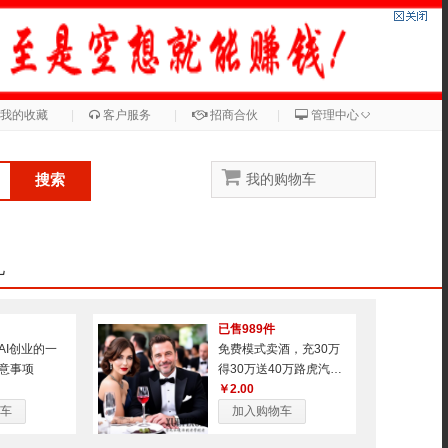
◇
我的收藏
|
客户服务
|
招商合伙
|
管理中心
搜索
我的购物车
儿
已售989件
AI创业的一
免费模式卖酒，充30万
意事项
得30万送40万路虎汽气
车一辆，1年还包赚50万
￥2.00
车
加入购物车