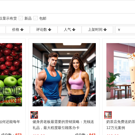
仅显示有货
新品
包邮
价格
评论数
人气
上架时间
￥
如何还能每年
健身房老板最需要的营销策略：充钱送
奶茶店免费送奶
礼品，最大程度吸引顾客办卡
12万元案例