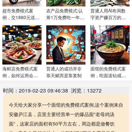
超市免费模式案
农产品免费模式:认
普通人用AI布局数
例，交1880元送
筹1万免费吃一年
字资产赚百万的实
1980元电动车，三
菜，1年后再无息退
操落地方法
天充值270万元
还10000元
海鲜店免费模式案
普通人的成功并非
面馆的免费模式案
例，如何运用会员
靠天赋而是靠复制
例，吃面送钻戒、
资格卡，3个月充卡
电动车，5天收款72
1200万
万
时间：2019-02-23 09:46:38
浏览：13272
今天给大家分享一个面馆的免费模式案例,这个案例来自
安徽庐江县，店里主要经营单一的爆品面"老母鸡汤
面”，这家店的面积有50平方左右，周边都是做餐饮