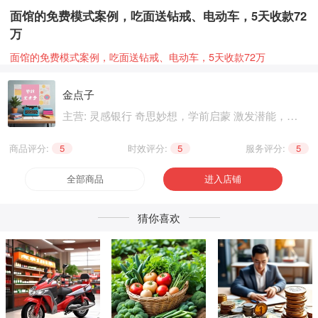
面馆的免费模式案例，吃面送钻戒、电动车，5天收款72
万
面馆的免费模式案例，吃面送钻戒、电动车，5天收款72万
金点子
主营: 灵感银行 奇思妙想，学前启蒙 激发潜能，基
础知识 巩固提升，职业技能 晋级提升，兴趣爱好
个性生活，健康养生 精神文化
商品评分:
5
|
时效评分:
5
|
服务评分:
5
全部商品
进入店铺
猜你喜欢