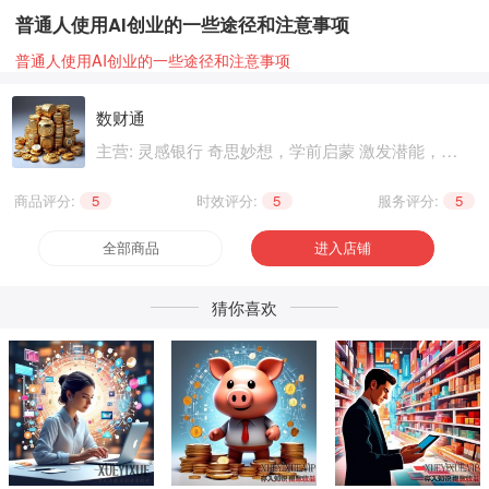
普通人使用AI创业的一些途径和注意事项
普通人使用AI创业的一些途径和注意事项
数财通
主营: 灵感银行 奇思妙想，学前启蒙 激发潜能，基
础知识 巩固提升，职业技能 晋级提升，兴趣爱好
个性生活，健康养生 精神文化
商品评分:
5
|
时效评分:
5
|
服务评分:
5
全部商品
进入店铺
猜你喜欢