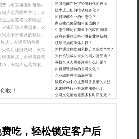
私域电商在数字经济时代的技术应用
消费（可直接复制落地）
技术进步如何推动服务化？
火锅店运营哪里学习，火
如何理解企业的生态位？
店企业运营模式有哪些，
商业生态位是如何形成的？
，火锅店怎么做起来，火
生态位理论在商业中的应用有哪些？
火锅店不愁销路的秘诀，
政府有哪些支持小微企业创新的政策？
业模式，火锅店销售模
领导层如何身体力行？
，火锅店还能做吗，火锅
怎样通过数据积累提升企业竞争力?
为什么说成功最大的能力是变通？
火锅店模式，火锅店经营
寻找合伙人需要注意什么问题？
技巧，火锅店运营方案，
如何塑造独特的公司文化？
企业战略并非高深莫测
以客户为中心提升服务质量的方法
未来哪些行业将深度服务化？
能创收！
公司文化塑造需要多长时间见效？
免费吃，轻松锁定客户后