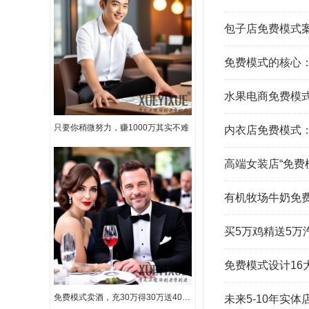
包子店免费模式
免费模式的核心：
水果电商免费模
只要你稍微努力，赚1000万其实不难
内衣店免费模式：
高端女装店“免费
有机牧场牛奶免
买5万鸡精送5万
免费模式设计1
免费模式卖酒，充30万得30万送40万路虎汽气车一辆，1年还包赚50万
未来5-10年实