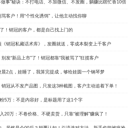
不做事”秘诀：不打电话、不加微信、不发圈，躺赚比瞎忙香10倍
骂客户！用“个性化诱饵”，让他主动找你聊
”了！销冠的客户，都是自己找上门的
领《销冠私藏话术库》，发圈就送，零成本裂变上千客户
别发“新品上市”了！销冠都靠“我被骂了”狂揽客户
凌晨2点，娃睡了，我算完提成，够给娃圆一个钢琴梦
：销冠从不发产品图，只发这3种截图，客户主动追着下单！
涨粉5万：不是内容好，是标题用了这1个字
月入20万：不卷价格、不硬卖货，只靠“被理解”赚疯了！
的，居然是个00后？颠覆认知！引流选对方法，新手也能被疯抢