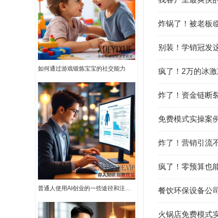
炸锅了！被老板
别装！学销冠发
如何通过游戏锻炼宝宝的社交能力
疯了！2万的冰
炸了！资金链断裂
免费模式实操案例
炸了！营销引流
疯了！零预算也
普通人使用AI创业的一些途径和注意事项
餐饮环保设备公
火锅店免费模式