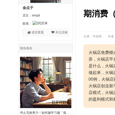
金点子
期消费
店主：xmyjd
联系：
进店逛逛
关注店铺
分类：学销售
作者
猜你喜欢
火锅店免费模
弄，火锅店平
是什么，火锅
做起来，火锅
00例，火锅
火锅店创业新
店模式，火锅
的盈利模式和
停止无效努力！如何越学习越「值钱」？