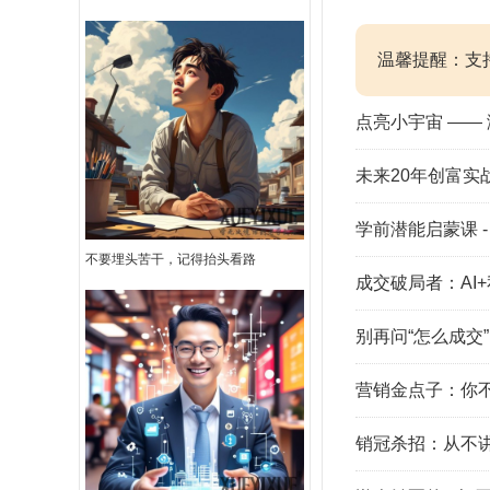
温馨提醒：支
点亮小宇宙 ——
未来20年创富实
学前潜能启蒙课 -
不要埋头苦干，记得抬头看路
成交破局者：AI
别再问“怎么成交
营销金点子：你不
销冠杀招：从不