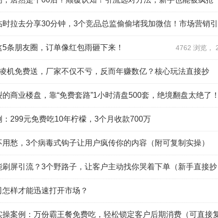
临时拉去分享30分钟，3个竞品总监偷偷堵我加微信！市场营销
这5条朋友圈，订单像红包雨砸下来！
4762 浏览， 20
激凌机免费送，厂家不仅不亏，反而年赚数亿？核心玩法直接抄
的商业楼盘，靠“免费套路”1小时清盘500套，绝境翻盘太绝了
：299元免费吃10年柠檬，3个月收款700万
不用愁，3个病毒式钩子让用户疯传你的内容（附可复制实操）
能刷屏引流？3个野路子，让客户主动找你哭着下单（新手直接抄
司怎样才能迅速打开市场？
实操案例：万份霸王餐免费吃，轻松锁定客户后期消费（可直接