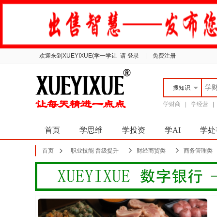
欢迎来到XUEYIXUE(学一学让
请 登录
|
免费注册
搜
知识
学财商
|
学经营
首页
学思维
学投资
学AI
学处
首页
职业技能 晋级提升
财经商贸类
商务管理类