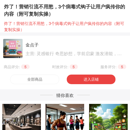
炸了！营销引流不用愁，3个病毒式钩子让用户疯传你的
内容（附可复制实操）
炸了！营销引流不用愁，3个病毒式钩子让用户疯传你的内容（附可
复制实操）
金点子
主营: 灵感银行 奇思妙想，学前启蒙 激发潜能，基
础知识 巩固提升，职业技能 晋级提升，兴趣爱好
个性生活，健康养生 精神文化
商品评分:
5
|
时效评分:
5
|
服务评分:
5
全部商品
进入店铺
猜你喜欢