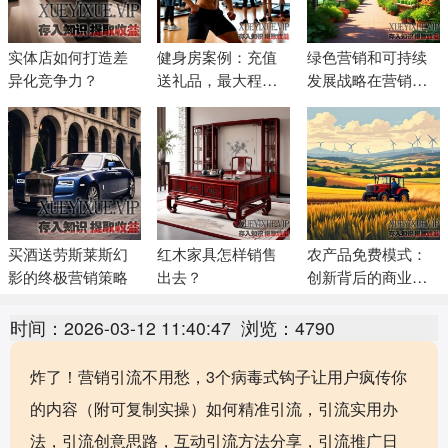
实体店如何打造差
健身房案例：充值
绿色营销和可持续
异化竞争力？
送礼品，最大程度
发展战略在营销策
吸引顾客办卡
略中的体现
买酒送劳斯莱斯幻
红木家具怎样销售
农产品免费模式：
影的终极营销策略
出去？
创新背后的商业智
慧
时间：2026-03-12 11:40:47
浏览：4790
炸了！营销引流不用愁，3个病毒式钩子让用户疯传你
的内容（附可复制实操）如何精准引流，引流实用办
法，引流创意思路，互动引流方法分享，引流推广日