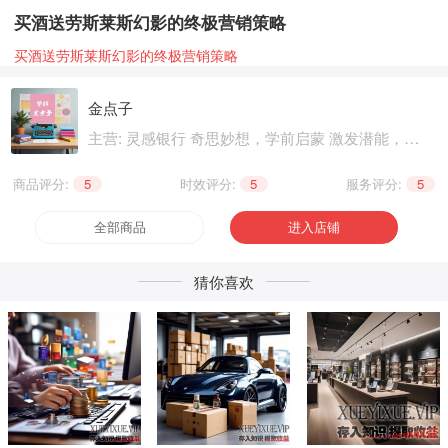
买酒送劳斯莱斯幻影的终极营销策略
买酒送劳斯莱斯幻影的终极营销策略
金点子
主营: 灵感银行 奇思妙想，学前启蒙 激发潜能，基
础知识 巩固提升，职业技能 晋级提升，兴趣爱好
个性生活，健康养生 精神文化
商品评分:
5
|
时效评分:
5
|
服务评分:
5
全部商品
进入店铺
猜你喜欢