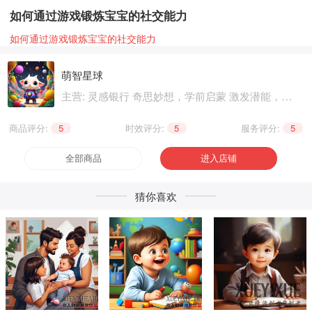
如何通过游戏锻炼宝宝的社交能力
如何通过游戏锻炼宝宝的社交能力
萌智星球
主营: 灵感银行 奇思妙想，学前启蒙 激发潜能，兴
趣爱好 个性生活
商品评分:
5
|
时效评分:
5
|
服务评分:
5
全部商品
进入店铺
猜你喜欢