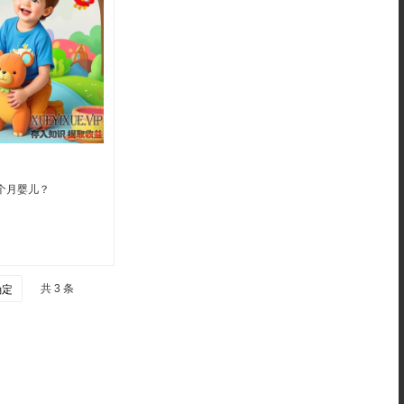
3个月婴儿？
共 3 条
确定