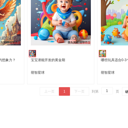
的想象力？
宝宝潜能开发的黄金期
哪些玩具适合0-
萌智星球
萌智星球
上一页
1
下一页
到第
页