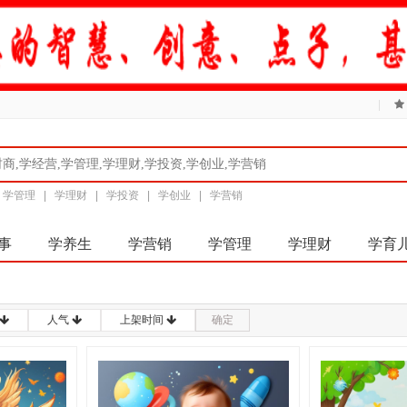
|
|
学管理
|
学理财
|
学投资
|
学创业
|
学营销
事
学养生
学营销
学管理
学理财
学育
人气
上架时间
确定