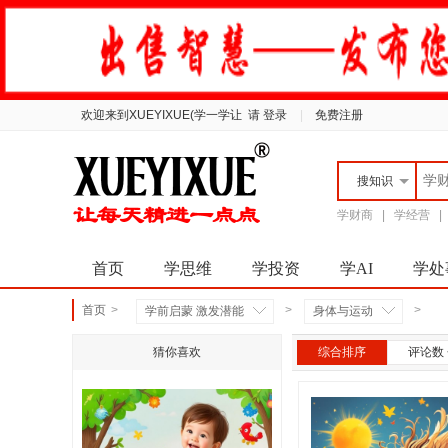
欢迎来到XUEYIXUE(学一学让
请 登录
|
免费注册
搜
知识
学财商
|
学经营
首页
学思维
学投资
学AI
学处
首页
>
>
>
学前启蒙 激发潜能
身体与运动
猜你喜欢
综合排序
评论数