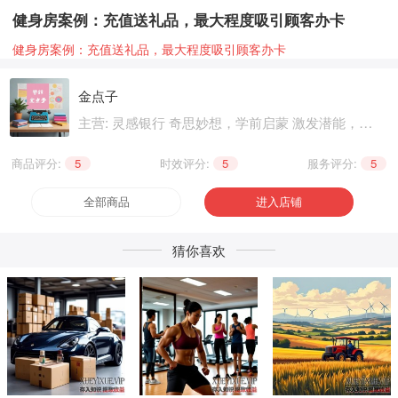
健身房案例：充值送礼品，最大程度吸引顾客办卡
健身房案例：充值送礼品，最大程度吸引顾客办卡
金点子
主营: 灵感银行 奇思妙想，学前启蒙 激发潜能，基
础知识 巩固提升，职业技能 晋级提升，兴趣爱好
个性生活，健康养生 精神文化
商品评分:
5
|
时效评分:
5
|
服务评分:
5
全部商品
进入店铺
猜你喜欢