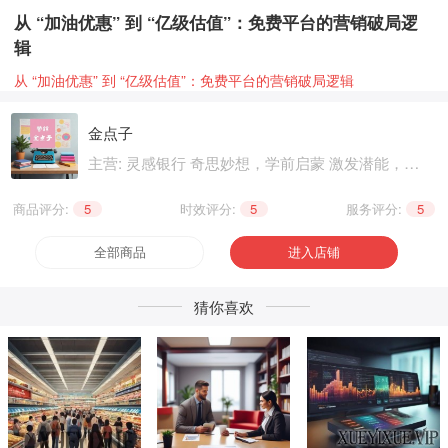
从 “加油优惠” 到 “亿级估值”：免费平台的营销破局逻
辑
从 “加油优惠” 到 “亿级估值”：免费平台的营销破局逻辑
金点子
主营: 灵感银行 奇思妙想，学前启蒙 激发潜能，基
础知识 巩固提升，职业技能 晋级提升，兴趣爱好
个性生活，健康养生 精神文化
商品评分:
5
|
时效评分:
5
|
服务评分:
5
全部商品
进入店铺
猜你喜欢