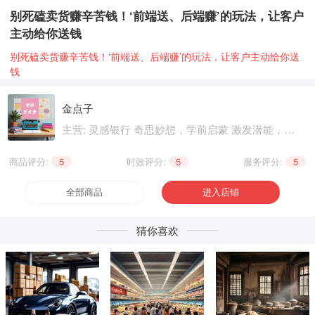
别死磕卖货赚辛苦钱！‘前端送、后端赚’的玩法，让客户
主动给你送钱
别死磕卖货赚辛苦钱！‘前端送、后端赚’的玩法，让客户主动给你送
钱
金点子
主营: 灵感银行 奇思妙想，学前启蒙 激发潜能，基
础知识 巩固提升，职业技能 晋级提升，兴趣爱好
个性生活，健康养生 精神文化
商品评分:
5
|
时效评分:
5
|
服务评分:
5
全部商品
进入店铺
猜你喜欢