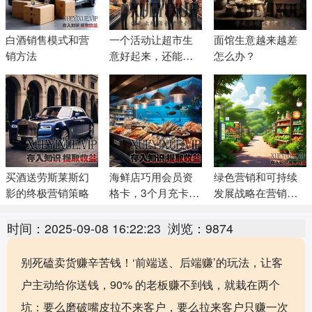
白酒销售模式和营
一个活动让超市生
面馆生意越来越差
销方法
意好起来，还能提
怎么办？
前锁定未来消费的
客户
买酒送劳斯莱斯幻
海鲜店巧用会员资
绿色营销和可持续
影的终极营销策略
格卡，3个月充卡
发展战略在营销策
1200万
略中的体现
时间：2025-09-08 16:22:23
浏览：9874
别死磕卖货赚辛苦钱！‘前端送、后端赚’的玩法，让客
户主动给你送钱，90% 的老板赚不到钱，就栽在两个
坑：要么磨破嘴皮拉不来客户，要么拉来客户只赚一次