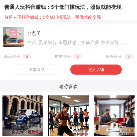
普通人玩抖音赚钱：5个低门槛玩法，照做就能变现
普通人玩抖音赚钱：5个低门槛玩法，照做就能变现
金点子
主营: 灵感银行 奇思妙想，学前启蒙 激发潜能，基
础知识 巩固提升，职业技能 晋级提升，兴趣爱好
个性生活，健康养生 精神文化
商品评分:
5
|
时效评分:
5
|
服务评分:
5
全部商品
进入店铺
猜你喜欢