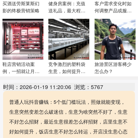
买酒送劳斯莱斯幻
健身房案例：充值
客户需求变化时如
影的终极营销策略
送礼品，最大程度
何调整产品或服务
吸引顾客办卡
策略
鞋店营销活动案
竞争激烈的塑料袋
旅游景区游客稀少
例，一招就让月营
生意，如何提升利
怎么办？
业额翻10倍
润60万元
时间：2026-01-19 11:20:06
浏览：5767
普通人玩抖音赚钱：5个低门槛玩法，照做就能变现，
生意突然变差怎么破迷信，生意为啥突然不好了，生意
不好怎么招财，最近生意很差怎么样招财，店里生意不
好如何提升，饭店生意不好怎么转运，开店没生意心态