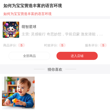
如何为宝宝营造丰富的语言环境
如何为宝宝营造丰富的语言环境
萌智星球
主营: 灵感银行 奇思妙想，学前启蒙 激发潜能，兴
趣爱好 个性生活
商品评分:
5
|
时效评分:
5
|
服务评分:
5
全部商品
进入店铺
猜你喜欢