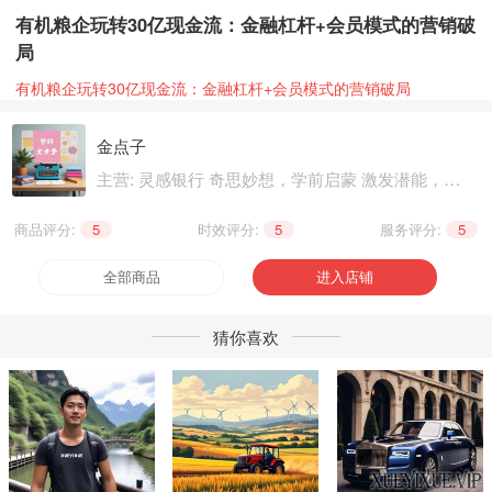
有机粮企玩转30亿现金流：金融杠杆+会员模式的营销破
局
有机粮企玩转30亿现金流：金融杠杆+会员模式的营销破局
金点子
主营: 灵感银行 奇思妙想，学前启蒙 激发潜能，基
础知识 巩固提升，职业技能 晋级提升，兴趣爱好
个性生活，健康养生 精神文化
商品评分:
5
|
时效评分:
5
|
服务评分:
5
全部商品
进入店铺
猜你喜欢