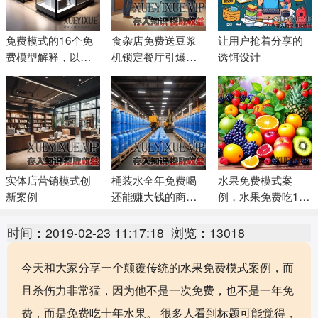
免费模式的16个免
食杂店免费送豆浆
让用户抢着分享的
费模型解释，以及
机锁定餐厅引爆生
诱饵设计
企业设计免费模式
意
的核心要点
实体店营销模式创
桶装水全年免费喝
水果免费模式案
新案例
还能赚大钱的商业
例，水果免费吃10
模式
年，轻松吸引用户
并锁定用户钱包
时间：2019-02-23 11:17:18
浏览：13018
今天和大家分享一个颠覆传统的水果免费模式案例，而
且杀伤力非常猛，因为他不是一次免费，也不是一年免
费，而是免费吃十年水果。 很多人看到标题可能觉得，