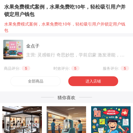
水果免费模式案例，水果免费吃10年，轻松吸引用户并
锁定用户钱包
水果免费模式案例，水果免费吃10年，轻松吸引用户并锁定用户钱
包
金点子
主营: 灵感银行 奇思妙想，学前启蒙 激发潜能，基
础知识 巩固提升，职业技能 晋级提升，兴趣爱好
个性生活，健康养生 精神文化
商品评分:
5
|
时效评分:
5
|
服务评分:
5
全部商品
进入店铺
猜你喜欢