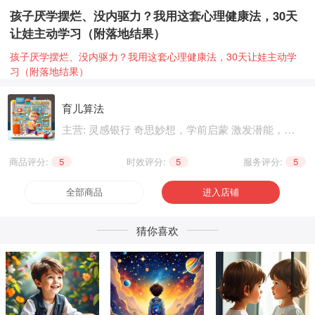
孩子厌学摆烂、没内驱力？我用这套心理健康法，30天
让娃主动学习（附落地结果）
孩子厌学摆烂、没内驱力？我用这套心理健康法，30天让娃主动学
习（附落地结果）
育儿算法
主营: 灵感银行 奇思妙想，学前启蒙 激发潜能，基
础知识 巩固提升，职业技能 晋级提升，兴趣爱好
个性生活，健康养生 精神文化
商品评分:
5
|
时效评分:
5
|
服务评分:
5
全部商品
进入店铺
猜你喜欢