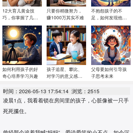
12大育儿黄金技
只要你稍微努力，
不抱怨孩子的不
巧，你掌握了几
赚1000万其实不难
足，如何发现他们
个？
的优点和长处
如何利用孩子的好
孩子追星、攀比、
父母要如何引导孩
奇心培养学习兴趣
对学习的意义感缺
子思考未来
失怎么办？
时间：2026-05-13 17:54:14
浏览：2515
凌晨1点，我看着锁在房间里的孩子，心脏像被一只手
死死攥住。
曾经那个追着我喊“妈妈”、爱说爱笑的小不点，如今沉