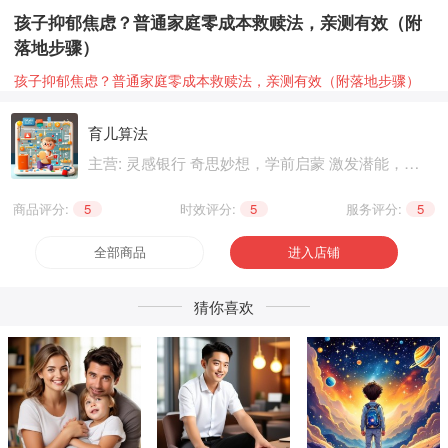
孩子抑郁焦虑？普通家庭零成本救赎法，亲测有效（附
落地步骤）
孩子抑郁焦虑？普通家庭零成本救赎法，亲测有效（附落地步骤）
育儿算法
主营: 灵感银行 奇思妙想，学前启蒙 激发潜能，基
础知识 巩固提升，职业技能 晋级提升，兴趣爱好
个性生活，健康养生 精神文化
商品评分:
5
|
时效评分:
5
|
服务评分:
5
全部商品
进入店铺
猜你喜欢