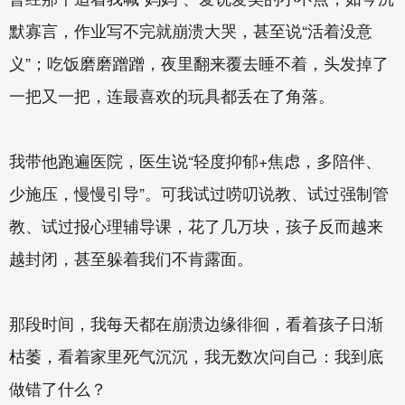
默寡言，作业写不完就崩溃大哭，甚至说“活着没意
义”；吃饭磨磨蹭蹭，夜里翻来覆去睡不着，头发掉了
一把又一把，连最喜欢的玩具都丢在了角落。
我带他跑遍医院，医生说“轻度抑郁+焦虑，多陪伴、
少施压，慢慢引导”。可我试过唠叨说教、试过强制管
教、试过报心理辅导课，花了几万块，孩子反而越来
越封闭，甚至躲着我们不肯露面。
那段时间，我每天都在崩溃边缘徘徊，看着孩子日渐
枯萎，看着家里死气沉沉，我无数次问自己：我到底
做错了什么？