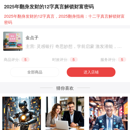
2025年翻身发财的12字真言解锁财富密码
2025年翻身发财的12字真言，2025翻身指南：十二字真言解锁财富
密码
金点子
主营: 灵感银行 奇思妙想，学前启蒙 激发潜能，基
础知识 巩固提升，职业技能 晋级提升，兴趣爱好
个性生活，健康养生 精神文化
商品评分:
5
|
时效评分:
5
|
服务评分:
5
全部商品
进入店铺
猜你喜欢