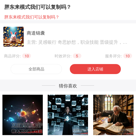
胖东来模式我们可以复制吗？
胖东来模式我们可以复制吗？
商道锦囊
主营: 灵感银行 奇思妙想，职业技能 晋级提升，兴
趣爱好 个性生活
商品评分:
10
|
时效评分:
5
|
服务评分:
10
全部商品
进入店铺
猜你喜欢