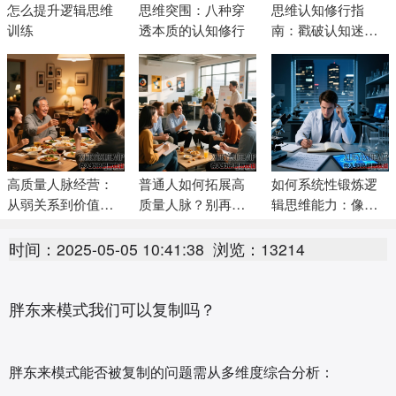
怎么提升逻辑思维
思维突围：八种穿
思维认知修行指
训练
透本质的认知修行
南：戳破认知迷
雾，活成清醒的自
己
高质量人脉经营：
普通人如何拓展高
如何系统性锻炼逻
从弱关系到价值生
质量人脉？别再做
辑思维能力：像哲
态的系统化策略
无效社交！普通人
学家一样想清楚问
靠这4步，稳稳搭建
题
时间：2025-05-05 10:41:38
浏览：13214
高质量人脉圈
胖东来模式我们可以复制吗？
胖东来模式能否被复制的问题需从多维度综合分析：