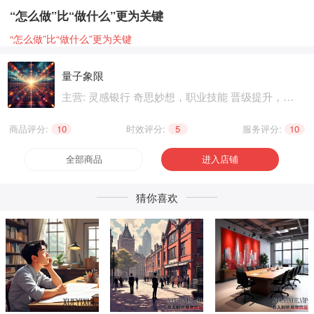
“怎么做”比“做什么”更为关键
“怎么做”比“做什么”更为关键
量子象限
主营: 灵感银行 奇思妙想，职业技能 晋级提升，兴
趣爱好 个性生活
商品评分:
10
|
时效评分:
5
|
服务评分:
10
全部商品
进入店铺
猜你喜欢