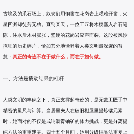
古埃及的采石场上，奴隶们用铜凿在花岗岩上艰难开凿，火
星四溅却徒劳无功。直到某天，一位工匠将木楔塞入岩石缝
隙，注水后木材膨胀，坚硬的花岗岩应声而裂。这段被风沙
掩埋的历史碎片，恰如其分地诠释着人类文明最深邃的智
慧：
真正的奇迹不在于做什么，而在于如何做。
一、方法是撬动结果的杠杆
人类文明的丰碑之下，真正支撑起奇迹的，是无数工匠手中
精密的量尺与计算。当居里夫人在破旧棚屋里提炼镭元素
时，她面对的不仅是成吨沥青铀矿的体力挑战，更是分离提
纯方法的重重迷雾。四十五个月间，她用分级结晶法重复上