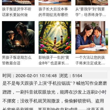
孩子叛逆厌学不听
孩子长大后没本事
从“要我学”到“我要
话家长要如何做
的早期征兆有哪些
学”：培养终身学习
者的6大核心策略
男孩子叛逆期怎么
影响孩子一生的“黄
一个方法让您的孩
管教最合适
金8年” 也是家长的
子将来注定成龙成
黄金8年
凤
时间：2026-02-01 10:16:48
浏览：5164
是不是每天跟孩子上演“手机拉锯战”？喊他写作业磨磨
蹭蹭，一刷抖音就双眼放光，能蹲在沙发上连刷2小时
不挪窝；没收手机就哭闹撒泼，偷偷解锁密码、盗用
长辈账号刷视频，甚至影响作息和成绩——这是不是