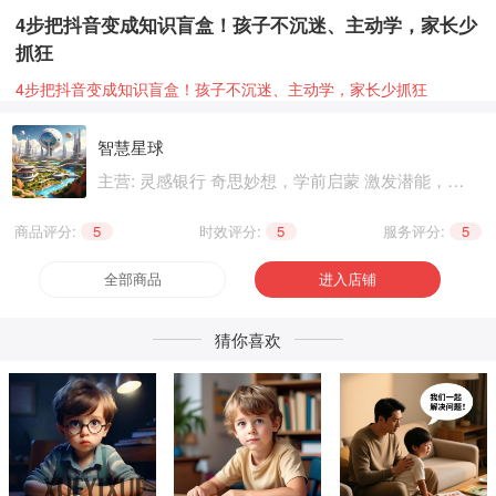
4步把抖音变成知识盲盒！孩子不沉迷、主动学，家长少
抓狂
4步把抖音变成知识盲盒！孩子不沉迷、主动学，家长少抓狂
智慧星球
主营: 灵感银行 奇思妙想，学前启蒙 激发潜能，基
础知识 巩固提升，兴趣爱好 个性生活，健康养生
精神文化
商品评分:
5
|
时效评分:
5
|
服务评分:
5
全部商品
进入店铺
猜你喜欢