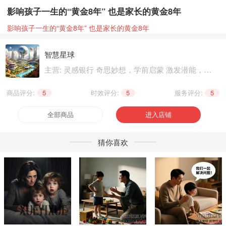
影响孩子一生的“黄金8年” 也是家长的黄金8年
影响孩子一生的“黄金8年” 也是家长的黄金8年
智慧星球
主营: 灵感银行 奇思妙想，学前启蒙 激发潜能，基
础知识 巩固提升，兴趣爱好 个性生活，健康养生
精神文化
商品评分:
5
|
时效评分:
5
|
服务评分:
5
全部商品
进入店铺
猜你喜欢