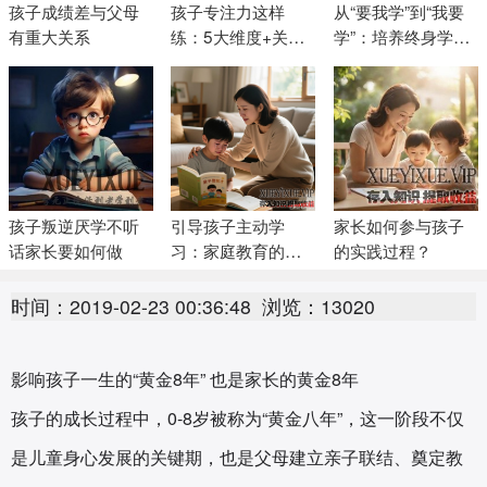
孩子成绩差与父母
孩子专注力这样
从“要我学”到“我要
有重大关系
练：5大维度+关键
学”：培养终身学习
期干预，家长一看
者的6大核心策略
就会
孩子叛逆厌学不听
引导孩子主动学
家长如何参与孩子
话家长要如何做
习：家庭教育的三
的实践过程？
维实践指南
时间：2019-02-23 00:36:48
浏览：13020
影响孩子一生的“黄金8年” 也是家长的黄金8年
孩子的成长过程中，0-8岁被称为“黄金八年”，这一阶段不仅
是儿童身心发展的关键期，也是父母建立亲子联结、奠定教