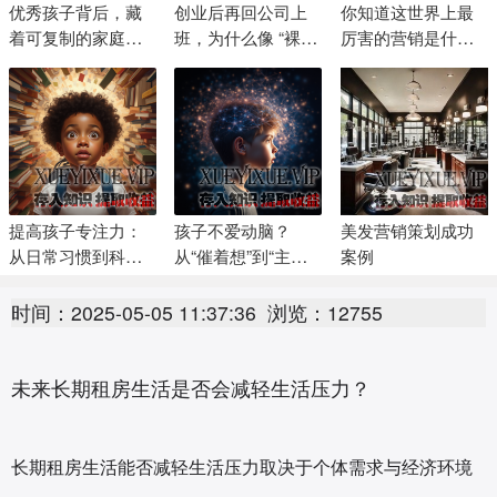
优秀孩子背后，藏
创业后再回公司上
你知道这世界上最
着可复制的家庭密
班，为什么像 “裸
厉害的营销是什么
码
奔” 后穿回西装？
吗？
提高孩子专注力：
孩子不爱动脑？
美发营销策划成功
从日常习惯到科学
从“催着想”到“主动
案例
方法，家长一看就
想”的实操指南
会
时间：2025-05-05 11:37:36
浏览：12755
未来长期租房生活是否会减轻生活压力？
长期租房生活能否减轻生活压力取决于个体需求与经济环境