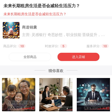
未来长期租房生活是否会减轻生活压力？
未来长期租房生活是否会减轻生活压力？
商道锦囊
主营: 灵感银行 奇思妙想，职业技能 晋级提升，兴
趣爱好 个性生活
商品评分:
10
|
时效评分:
5
|
服务评分:
10
全部商品
进入店铺
猜你喜欢