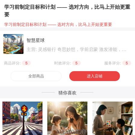
学习前制定目标和计划 —— 选对方向，比马上开始更重
要
学习前制定目标和计划 —— 选对方向，比马上开始更重要
智慧星球
主营: 灵感银行 奇思妙想，学前启蒙 激发潜能，基
础知识 巩固提升，兴趣爱好 个性生活，健康养生
精神文化
商品评分:
5
|
时效评分:
5
|
服务评分:
5
全部商品
进入店铺
猜你喜欢