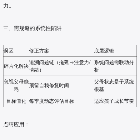
力。
三、需规避的系统性陷阱‌
误区
修正方案
底层逻辑
追溯问题链（拖延→注意力/
系统问题需联动分
碎片化解决
情绪）
析
忽视父母能
父母状态是子系统
预留自我修复时间
耗
根基
目标僵化
每季度动态评估目标
适应孩子成长节奏
点睛应用‌：