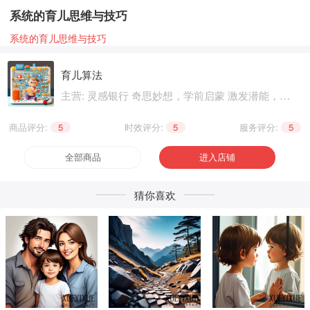
系统的育儿思维与技巧
系统的育儿思维与技巧
育儿算法
主营: 灵感银行 奇思妙想，学前启蒙 激发潜能，基
础知识 巩固提升，职业技能 晋级提升，兴趣爱好
个性生活，健康养生 精神文化
商品评分:
5
|
时效评分:
5
|
服务评分:
5
全部商品
进入店铺
猜你喜欢