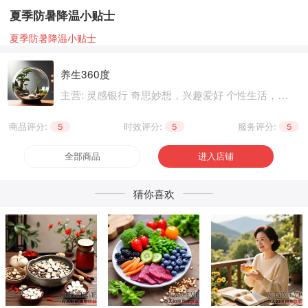
夏季防暑降温小贴士
夏季防暑降温小贴士
养生360度
主营: 灵感银行 奇思妙想，兴趣爱好 个性生活，健
康养生 精神文化
商品评分:
5
|
时效评分:
5
|
服务评分:
5
全部商品
进入店铺
猜你喜欢