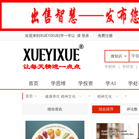
欢迎来到XUEYIXUE(学一学让
请 登录
|
免费注册
搜
知识
学财商
|
学经营
首页
学思维
学投资
学AI
学处
首页
>
>
>
健康养生 精神文化
精神文化
猜你喜欢
综合排序
评论数