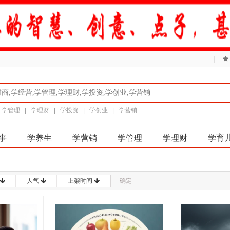
|
|
学管理
|
学理财
|
学投资
|
学创业
|
学营销
事
学养生
学营销
学管理
学理财
学育
人气
上架时间
确定