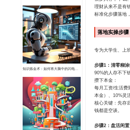
理财从来不是有
标准化步骤落地
落地实操步骤
专为大学生、上
步骤1：清零糊
知识炼金术：如何将大脑中的闪电兑换成真金白银
90%的人存不
攒下本金：
每月工资/生活费
本金）、10%灵
核心关键：先存
钱都是空谈。
步骤2：盘活闲