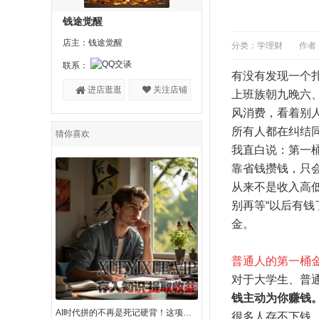
钱途觉醒
店主：钱途觉醒
分类：学理财
作者
联系：
有没有发现一个
进店逛逛
关注店铺
上班族朝九晚六
风消费，看着别
所有人都在纠结
猜你喜欢
我直白说：第一
靠省钱攒钱，只
从来不是收入高
别再等“以后有钱
金。
普通人的第一桶
对于大学生、普
钱主动为你赚钱
AI时代拼的不再是死记硬背！这项思维能力，才是你的核心底气
很多人存不下钱