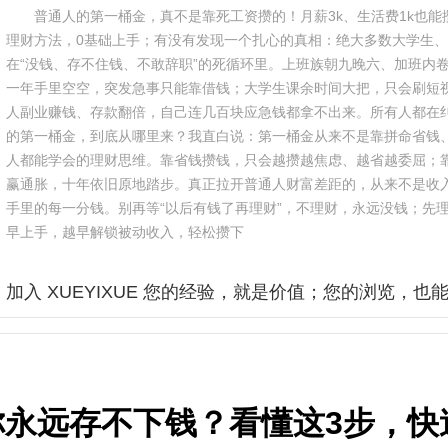
普通人的第一桶金，真不是靠死工资攒的！月薪3k、生活费1k也
理财方法，0基础上手；有没有发现一个扎心的真相：绝大多数大学生
在“没钱、存不住钱、不敢辞职”的死循环里。上班族朝九晚六、加班内
一年手里空空，突发急事只能靠借钱；大学生课余时间大把，只会刷短
人副业赚钱、存款翻倍，自己连几百块应急钱都拿不出来。所有人都在
的第一桶金，到底从哪里来？我直白说：第一桶金从来不是靠拼命省钱
人都能学会的理财思维。靠省钱攒钱，只会越攒越焦虑、越省越委屈；
赢通胀，十年依旧原地踏步。真正拉开普通人财富差距的，从来不是收
手里的每一分钱。别再等“以后有钱了再理财”，不理财，永远没钱；先
早上手，越早解锁被动收入，轻松攒下
加入 XUEYIXUE 您的经验，就是价值；您的浏览，也
你永远存不下钱？看懂这3步，快