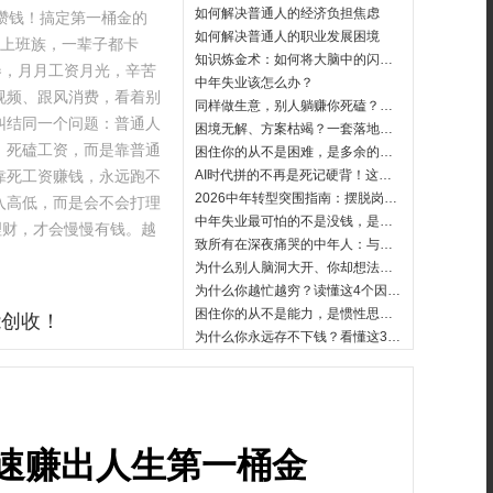
如何解决普通人的经济负担焦虑
能攒钱！搞定第一桶金的
如何解决普通人的职业发展困境
、上班族，一辈子都卡
知识炼金术：如何将大脑中的闪电兑换成真金白银
卷，月月工资月光，辛苦
中年失业该怎么办？
视频、跟风消费，看着别
同样做生意，别人躺赚你死磕？差距从来不是能力，是有没有赚钱系统
纠结同一个问题：普通人
困境无解、方案枯竭？一套落地水平思考法，专治职场僵局
、死磕工资，而是靠普通
困住你的从不是困难，是多余的内耗！删繁就简法，普通人快速翻盘
靠死工资赚钱，永远跑不
AI时代拼的不再是死记硬背！这项思维能力，才是你的核心底气
2026中年转型突围指南：摆脱岗位依赖，构建稳定收入闭环
入高低，而是会不会打理
中年失业最可怕的不是没钱，是你还在瞎熬！聪明人都靠这4步跳出死局
理财，才会慢慢有钱。越
致所有在深夜痛哭的中年人：与其焦虑，不如看完这篇“绝地反击”的实操手册
为什么别人脑洞大开、你却想法枯竭？差距就在这5个微习惯
为什么你越忙越穷？读懂这4个因果推断方法，从此精准拿结果
困住你的从不是能力，是惯性思维！因果逆向法，3步解锁全新破局思路
能创收！
为什么你永远存不下钱？看懂这3步，快速赚出人生第一桶金
速赚出人生第一桶金