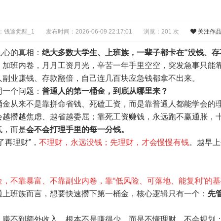
：钱途觉醒_1
发布时间：2026-06-09 22:17:01
浏览：201 次
关注作
扎心的真相：
绝大多数大学生、上班族，一辈子都卡在“没钱、存
、加班内卷，月月工资月光，辛苦一年手里空空，突发急事只能
人副业赚钱、存款翻倍，自己连几百块应急钱都拿不出来。
同一个问题：
普通人的第一桶金，到底从哪里来？
桶金从来不是靠拼命省钱、死磕工资，而是靠普通人都能学会的
会越攒越焦虑、越省越委屈；靠死工资赚钱，永远跑不赢通胀，
低，而是
会不会打理手里的每一分钱。
了再理财”，
不理财，永远没钱；先理财，才会慢慢有钱
。越早上
金，不靠暴富、不靠副业内卷，靠“低风险、可落地、能复利”的
通上班族而言，想要快速攒下第一桶金，核心逻辑只有一个：
先
。
、赚不到额外收入，根本不是赚得少，而是不懂理财、不会规划