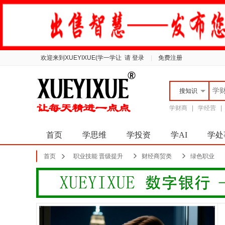
欢迎来到XUEYIXUE(学一学让
请 登录
|
免费注册
搜
知识
学财商
|
学经营
首页
学思维
学投资
学AI
学处
首页
职业技能 晋级提升
财经商贸类
绿色职业