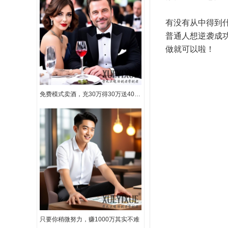
有没有从中得到什
普通人想逆袭成
做就可以啦！
免费模式卖酒，充30万得30万送40万路虎汽气车一辆，1年还包赚50万
只要你稍微努力，赚1000万其实不难