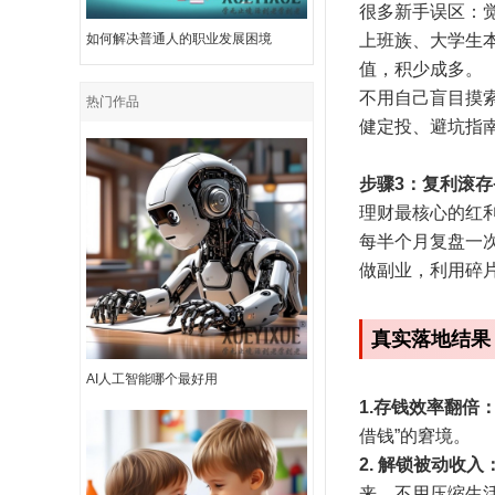
很多新手误区：
如何解决普通人的职业发展困境
上班族、大学生
值，积少成多。
不用自己盲目摸
热门作品
健定投、避坑指
步骤3：复利滚
理财最核心的红
每半个月复盘一次
做副业，利用碎
真实落地结果
AI人工智能哪个最好用
1.存钱效率翻倍
借钱”的窘境。
2. 解锁被动收入
来，不用压缩生