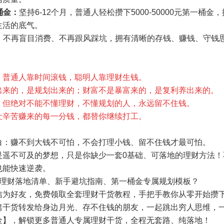
桶金：
坚持6-12个月，普通人轻松攒下5000-50000元第一
生活的底气。
：
不再盲目消费、不再跟风踩坑，拥有清晰的存钱、赚钱、守钱
，普通人靠时间滚钱，聪明人靠理财生钱。
出来的，是规划出来的；财富不是暴富来的，是复利养出来的。
，但绝对不能不懂理财，不懂规划的人，永远留不住钱。
让辛苦赚来的每一分钱，都替你继续打工。
白：赚不到大钱不可怕，不会打理小钱、留不住钱才最可怕。
是遥不可及的梦想，只是你缺少一套0基础、可落地的理财方法
也能快速逆袭。
础理财落地清单、新手避坑指南、第一桶金专属规划模板？
信为好友，免费领取全套理财干货教程，手把手教你从零开始攒
篇干货转发给身边月光、存不住钱的朋友，一起跳出穷人思维，
金】，解锁更多普通人专属理财干货，全程无套路、纯落地！