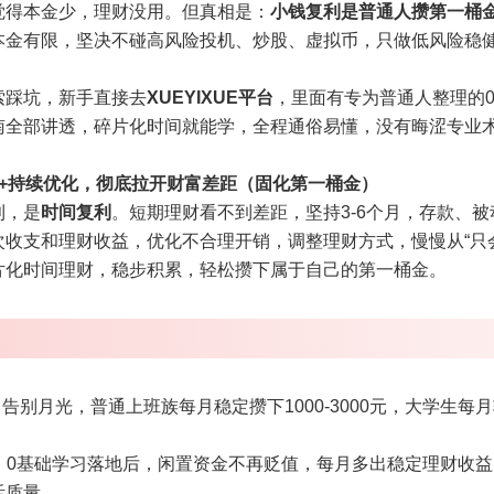
觉得本金少，理财没用。但真相是：
小钱复利是普通人攒第一桶
本金有限，坚决不碰高风险投机、炒股、虚拟币，只做低风险稳
索踩坑，新手直接去
XUEYIXUE平台
，里面有专为普通人整理的
南全部讲透，碎片化时间就能学，全程通俗易懂，没有晦涩专业
存+持续优化，彻底拉开财富差距（固化第一桶金）
利，是
时间复利
。短期理财看不到差距，坚持3-6个月，存款、
收支和理财收益，优化不合理开销，调整理财方式，慢慢从“只会
片化时间理财，稳步积累，轻松攒下属于自己的第一桶金。
：
告别月光，普通上班族每月稳定攒下1000-3000元，大学生每月
：
0基础学习落地后，闲置资金不再贬值，每月多出稳定理财收
活质量。