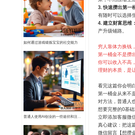
3. 快速攒出第一
有随时可以选择
4. 建立财富思维
产升级铺路。
如何通过游戏锻炼宝宝的社交能力
穷人靠体力换钱
第一桶金不是攒
你可以收入不高
理财的本质，是
看完这篇你会明
第一桶金从来不
对方法，普通人
想要完整的0基
普通人使用AI创业的一些途径和注意事项
立即添加客服微
真心建议：把这
微信留言【想攒