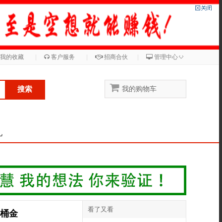
◇
我的收藏
|
客户服务
|
招商合伙
|
管理中心
搜索
我的购物车
儿
看了又看
一桶金