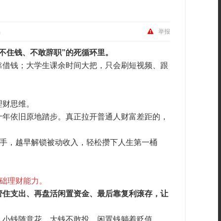
品
举报
不住钱、不敢辞职”的死循环里。
靠借钱；大学生课余时间大把，只会刷短视频、跟
理财思维。
十年依旧原地踏步。真正拉开普通人财富差距的，
手，越早解锁被动收入，轻松攒下人生第一桶
基础理财能力。
管住支出、再盘活闲置资金、最后靠复利滚存，让
：小钱随意花、大钱不敢投、闲置钱躺着贬值。