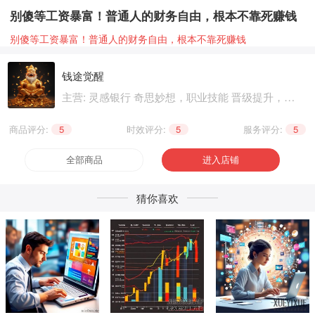
别傻等工资暴富！普通人的财务自由，根本不靠死赚钱
别傻等工资暴富！普通人的财务自由，根本不靠死赚钱
钱途觉醒
主营: 灵感银行 奇思妙想，职业技能 晋级提升，兴
趣爱好 个性生活
商品评分:
5
|
时效评分:
5
|
服务评分:
5
全部商品
进入店铺
猜你喜欢