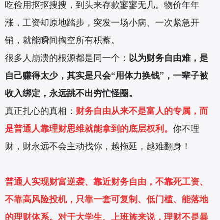
吃俭用抠抠搜搜，到头来存款寥寥无几。物价年年
涨，工资却原地踏步，突发一场小病、一次紧急开
销，就能瞬间掏空所有积蓄。
很多人崩溃的根源都是同一个：
以为财务自由难，是
自己赚得太少，其实是只会“用体力换钱”，一辈子被
收入绑定，永远跳不出穷忙怪圈。
真正扎心的真相：
财务自由从来不是富人的专属，而
是普通人靠理财思维就能拿到的底层权利。
你不理
财，财永远不会主动找你，越拖延，越难翻身！
普通人实现财富逆袭、靠近财务自由，不靠死工资、
不靠高风险投机，只靠一套可复制、低门槛、能落地
的理财体系。对于大学生、上班族来说，理财不是暴