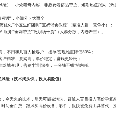
高风险）：小众猎奇内容、非必要奢侈品带货、短期热点跟风（热
细分程度”，小细分＞大而全
I简历优化”“小区生鲜团购”“宝妈辅食教程”（精准人群，竞争小）；
AI服务”“全网带货”“泛职场干货”（人群分散，内卷严重）。
海，不用和几百人抢客户，接单/变现难度降低80%；
，客户精准、复购高，单价稳定，赚钱更轻松；
能落地变现，告别“忙到深夜，一分钱不赚”的内耗。
代风险（技术淘汰快，投入易贬值）
快，今天火的技术，明天可能被淘汰。普通人盲目投入高价学复杂
、时间全白费；跟风买高价设备、软件，很快被免费工具替代，