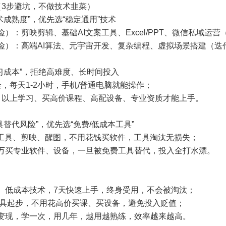
（3步避坑，不做技术韭菜）
术成熟度”，优先选“稳定通用”技术
险）：剪映剪辑、基础AI文案工具、Excel/PPT、微信私域运营
风险）：高端AI算法、元宇宙开发、复杂编程、虚拟场景搭建（
学习成本”，拒绝高难度、长时间投入
会，每天1-2小时，手机/普通电脑就能操作；
个月以上学习、买高价课程、高配设备、专业资质才能上手。
具替代风险”，优先选“免费/低成本工具”
I工具、剪映、醒图，不用花钱买软件，工具淘汰无损失；
上万买专业软件、设备，一旦被免费工具替代，投入全打水漂。
用、低成本技术，7天快速上手，终身受用，不会被淘汰；
工具起步，不用花高价买课、买设备，避免投入贬值；
续变现，学一次，用几年，越用越熟练，效率越来越高。