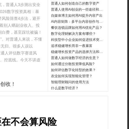
普通人如何创造自己的数字资产
坑，普通人3步测出安全
普通人使用AI创业的一些途径和注意事项
026数字投资真相：暴
自媒体博主如何用AI提升内容产出
济风险筛查4步法，避开
AI内容矩阵：多平台内容创作与分发
看着别人晒副业收入、投
餐饮连锁品牌如何用AI优化产品？
间白费，甚至踩坑被骗！
数字化理财解决方案有哪些？
存”。对普通人来说，不懂
科技型中小企业如何促进技术突破？
本无归。很多人误以
追求稳健增长而非一夜暴富
稳健增长投资产品的选择方法和标准
普通人评估数字赛道风
普通人如何做数字经济的生意？
本、控底线。今天不讲虚
如何通过分散投资降低风险?
如何评估数字化转型的效果？
农业如何实现智能化管理？
智能理财顾问的使用方法
能创收！
什么是数字经济？
距在不会算风险