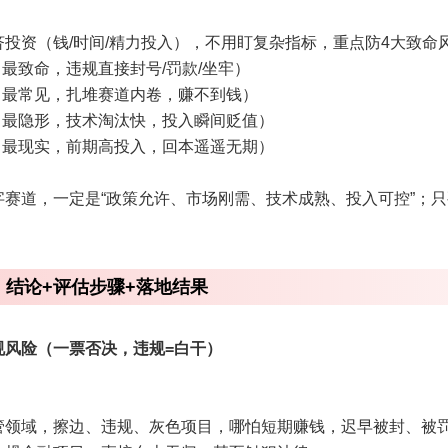
投资（钱/时间/精力投入），不用盯复杂指标，重点防4大致命
（最致命，违规直接封号/罚款/坐牢）
（最常见，扎堆赛道内卷，赚不到钱）
（最隐形，技术淘汰快，投入瞬间贬值）
（最现实，前期高投入，回本遥遥无期）
字赛道，一定是“政策允许、市场刚需、技术成熟、投入可控”；
：结论+评估步骤+落地结果
规风险（一票否决，违规=白干）
管领域，擦边、违规、灰色项目，哪怕短期赚钱，迟早被封、被