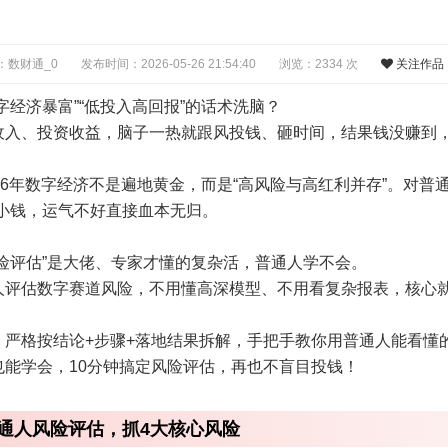
：数财通_0
发布时间：2026-05-26 21:54:40
浏览：2334 次
关注作品
字经济暴富”“低投入高回报”的话术洗脑？
收入、投资收益，脑子一热就跟风投钱、砸时间，结果钱没赚到
26年数字经济不是遍地黄金，而是“高风险与高红利并存”。对普
赚小钱，运气不好直接血本无归。
险评估”是大佬、专家才懂的复杂活，普通人学不会。
人评估数字赛道风险，不用懂高深模型、不用看复杂报表，核心
，严格按结论+步骤+落地结果拆解，手把手教你用普通人能看懂
也能学会，10分钟搞定风险评估，再也不盲目投钱！
通人风险评估，抓4大核心风险