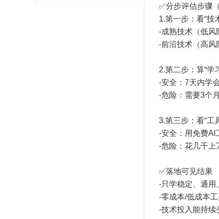
✅分步评估步骤
1.第一步：看“技
-成熟技术（低风
-前沿技术（高
2.第二步：算“
-安全：7天内学
-危险：需要3
3.第三步：看“工
-安全：用免费A
-危险：花几千
✅落地可见结果
-只学稳定、通
-零成本/低成本
-技术投入能持