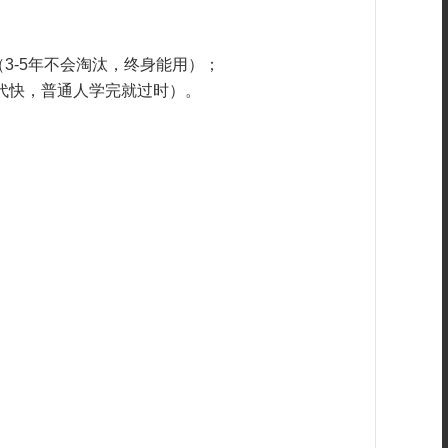
（3-5年不会淘汰，终身能用）；
迭代快，普通人学完就过时）。