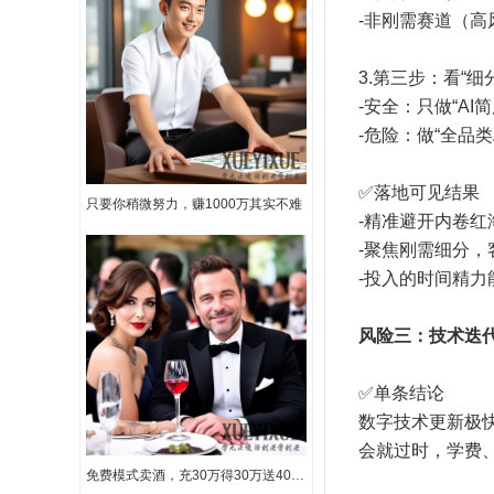
-非刚需赛道（
3.第三步：看“
-安全：只做“A
-危险：做“全品类
✅落地可见结果
只要你稍微努力，赚1000万其实不难
-精准避开内卷红
-聚焦刚需细分
-投入的时间精力
风险三：技术迭
✅单条结论
数字技术更新极
会就过时，学费
免费模式卖酒，充30万得30万送40万路虎汽气车一辆，1年还包赚50万