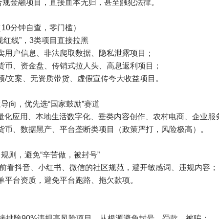
合规金融项目，直接血本无归，甚至触犯法律。
10分钟自查，零门槛）
合规红线”，3类项目直接拉黑
倒卖用户信息、非法爬取数据、隐私泄露项目；
拟货币、资金盘、传销式拉人头、高息返利项目；
频/文案、无资质带货、虚假宣传夸大收益项目。
策导向，优先选“国家鼓励”赛道
I轻量化应用、本地生活数字化、垂类内容创作、农村电商、企业服
拟货币、数据黑产、平台垄断类项目（政策严打，风险极高）。
台规则，避免“辛苦做，被封号”
：提前看抖音、小红书、微信的社区规范，避开敏感词、违规内容；
接单平台资质，避免平台跑路、拖欠款项。
直接排除90%违规高风险项目，从根源避免封号、罚款、被骗；