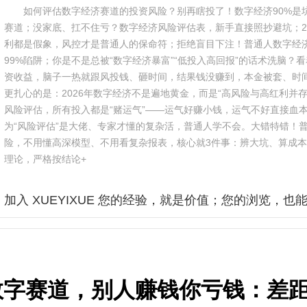
如何评估数字经济赛道的投资风险？别再瞎投了！数字经济90%是
赛道；没家底、扛不住亏？数字经济风险评估表，新手直接照抄避坑；2
利都是假象，风控才是普通人的保命符；拒绝盲目下注！普通人数字经
99%陷阱；你是不是总被“数字经济暴富”“低投入高回报”的话术洗脑？
资收益，脑子一热就跟风投钱、砸时间，结果钱没赚到，本金被套、时
更扎心的是：2026年数字经济不是遍地黄金，而是“高风险与高红利并
风险评估，所有投入都是“赌运气”——运气好赚小钱，运气不好直接血
为“风险评估”是大佬、专家才懂的复杂活，普通人学不会。大错特错！
险，不用懂高深模型、不用看复杂报表，核心就3件事：辨大坑、算成
理论，严格按结论+
加入 XUEYIXUE 您的经验，就是价值；您的浏览，也
数字赛道，别人赚钱你亏钱：差