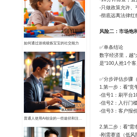
-只做政策允许、
-彻底远离法律
风险二：市场饱
如何通过游戏锻炼宝宝的社交能力
✅单条结论
数字经济里，越“
是“100人抢1
✅分步评估步骤
1.第一步：看“竞
-信号1：刷平台
-信号2：入行门
-信号3：客户报
普通人使用AI创业的一些途径和注意事项
2.第二步：看“
-刚需赛道（低风