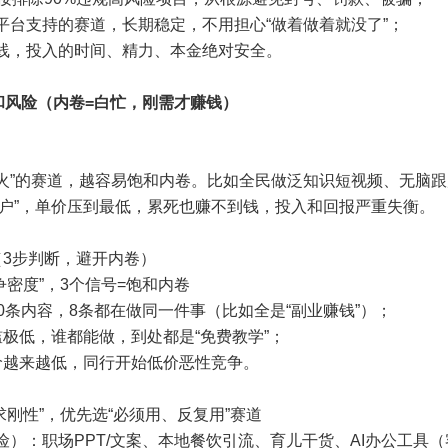
平台支持的赛道，长期稳定，不用担心“做着做着就没了”；
红线，投入的时间、精力、本金绝对安全。
和风险（内卷=白忙，刚需才赚钱）
火”的赛道，越容易饱和内卷。比如全民做泛知识短视频、无脑跟
个客户”，单价压到最低，累死也赚不到钱，投入和回报严重失衡。
（3步判断，避开内卷）
争密度”，3个信号=饱和内卷
10条内容，8条都在做同一件事（比如全是“副业赚钱”）；
槛极低，谁都能做，到处都是“免费教学”；
价越来越低，同行开始低价恶性竞争。
需求刚性”，优先选“必须用、反复用”赛道
险）：职场PPT/文案、本地餐饮引流、育儿干货、AI办公工具