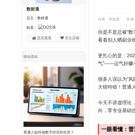
数财通
店主：数财通
分类：学投资
作者
联系：
你是不是总被“数
进店逛逛
关注店铺
看着别人晒副业
更扎心的是：20
猜你喜欢
气”——运气好
很多人误以为“风
大错特错！普通
今天不讲虚理论
向，零专业基础
一眼看懂：普
普通人如何做数字经济的生意？