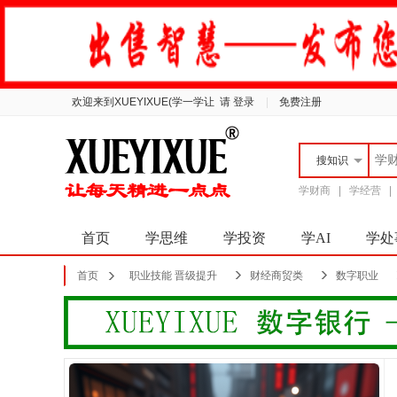
欢迎来到XUEYIXUE(学一学让
请 登录
|
免费注册
搜
知识
学财商
|
学经营
首页
学思维
学投资
学AI
学处
首页
职业技能 晋级提升
财经商贸类
‌数字职业