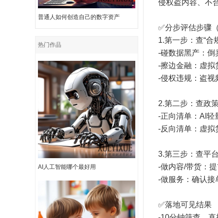
侵权盗内容、不
普通人如何创造自己的数字资产
✅分步评估步骤（
1.第一步：查“
热门作品
-碰数据黑产：
-擦边金融：虚
-侵权违规：盗视
2.第二步：查政
-正向清单：A
-反向清单：虚
3.第三步：查平
-做内容/带货
AI人工智能哪个最好用
-做服务：确认
✅落地可见结果
-10分钟筛查，