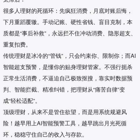
很多人理财的死循环：先疯狂消费，月底对账后悔，
下月重蹈覆辙。手动记账、硬性省钱、盲目克制，本
质都是“事后补救”，永远拦不住冲动消费、隐形超支、
重复扣费。
传统理财是冰冷的“管钱”，只会约束你、限制你；而AI
智能超支预警，是懂你的贴身理财管家。不强行扼杀
正常生活消费，不逼迫自己极致抠搜，靠实时数据预
判、智能拦截、精准纠错，把理财从“痛苦自律”变
成“轻松适配”。
顶级理财，从来不是管住欲望，而是用系统规避风
险！越早用上AI智能预警工具，越早跳出月光死循
环，稳稳守住自己的收入与存款。