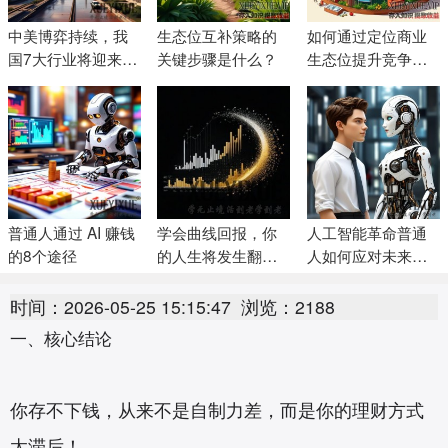
中美博弈持续，我
生态位互补策略的
如何通过定位商业
国7大行业将迎来大
关键步骤是什么？
生态位提升竞争
发展机遇
力？
普通人通过 AI 赚钱
学会曲线回报，你
人工智能革命普通
的8个途径
的人生将发生翻天
人如何应对未来的
覆地的变化
不确定性
时间：2026-05-25 15:15:47
浏览：2188
一、核心结论
你存不下钱，从来不是自制力差，而是你的理财方式
太滞后！