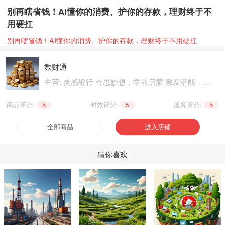
别再瞎省钱！AI懂你的消费、护你的存款，理财终于不
用硬扛
别再瞎省钱！AI懂你的消费、护你的存款，理财终于不用硬扛
数财通
主营: 灵感银行 奇思妙想，学前启蒙 激发潜能，基
础知识 巩固提升，职业技能 晋级提升，兴趣爱好
个性生活，健康养生 精神文化
商品评分:
5
|
时效评分:
5
|
服务评分:
5
全部商品
进入店铺
猜你喜欢