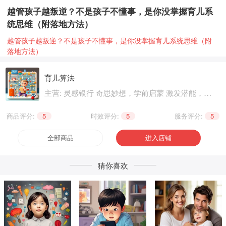
越管孩子越叛逆？不是孩子不懂事，是你没掌握育儿系
统思维（附落地方法）
越管孩子越叛逆？不是孩子不懂事，是你没掌握育儿系统思维（附
落地方法）
育儿算法
主营: 灵感银行 奇思妙想，学前启蒙 激发潜能，基
础知识 巩固提升，职业技能 晋级提升，兴趣爱好
个性生活，健康养生 精神文化
商品评分:
5
|
时效评分:
5
|
服务评分:
5
全部商品
进入店铺
猜你喜欢