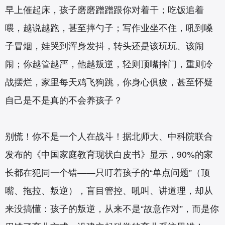
早上催起床，孩子磨磨蹭蹭跟你对着干；吃饭追着
喂，越说越跑，甚至摔勺子；写作业坐不住，吼到嗓
子冒烟，娃哭到浑身发抖，转头还是该玩玩、该闹
闹；你越管越严，他越叛逆，轻则顶嘴摔门，重则冷
战摆烂，家里每天鸡飞狗跳，你身心俱疲，甚至怀疑
自己是不是真的不会养孩子？
别慌！你不是一个人在战斗！据北师大、中科院联合
发布的《中国家庭教育现状白皮书》显示，90%的家
长都在犯同一个错——只盯着孩子的“单点问题”（顶
嘴、拖拉、叛逆），盲目管控、吼叫、讲道理，却从
来没搞懂：孩子的叛逆，从来不是“故意作对”，而是你