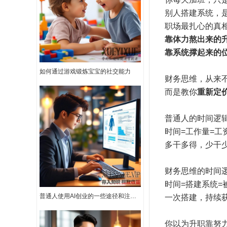
别人搭建系统，是
职场最扎心的真
靠体力熬出来的
靠系统撑起来的
如何通过游戏锻炼宝宝的社交能力
财务思维，从来
而是教你
重新定
普通人的时间逻
时间=工作量=工
多干多得，少干
财务思维的时间
时间=搭建系统=
普通人使用AI创业的一些途径和注意事项
一次搭建，持续
你以为升职靠努