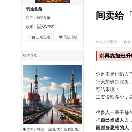
钱途觉醒
间卖给
店主：钱途觉醒
联系：
进店逛逛
关注店铺
分类：学思维
作者
别再靠加班升
猜你喜欢
你是不是也陷入
每天加班到深夜
可结果呢？
工资没涨多少，
很多人一辈子都
把自己当成人力
而财务思维的人
中美博弈持续，我国7大行业将迎来大发展机遇