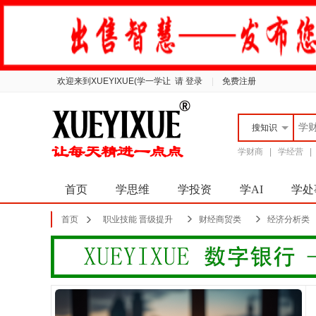
欢迎来到XUEYIXUE(学一学让
请 登录
|
免费注册
搜
知识
学财商
|
学经营
首页
学思维
学投资
学AI
学处
首页
职业技能 晋级提升
财经商贸类
经济分析类