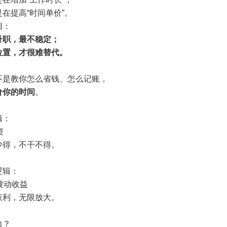
在提高“时间单价”。
相：
升职，最不稳定；
位置，才很难替代。
不是教你怎么省钱、怎么记账，
价你的时间
。
辑：
资
少得，不干不得。
逻辑：
被动收益
获利，无限放大。
力？