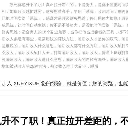
累死你也升不了职！真正拉开差距的，不是努力，是你不懂把时间
相：加班只会越忙越穷，财务思维高手，早用「系统」收割时间；别再
已把时间卖给「系统」，躺赚才是顶级财务思维；停止用体力换钱！顶
成系统，让时间自动生钱；你不是不够努力，是没把时间卖给「系统」
财务思维；适合穷人的18个副业兼职，当你把他当成赚钱的工具，攒不
后收入渠道有哪些，急需用钱的赚钱方法，睡后收入才是你的底气，睡
是谁说的，睡后收入什么意思，睡后收入都有什么方法，睡后收入项目
么收入，睡后收入项目大全，打造睡后收入，睡后收入，普通上班族打
可睡后收入，睡后收入是什么意思，睡后收入的途径有哪些，睡后收入
增加被动收入的25种方法，被动收入的十大副业，睡后
加入 XUEYIXUE 您的经验，就是价值；您的浏览，也
也升不了职！真正拉开差距的，