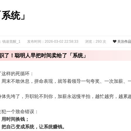
「系统」
：钱途觉醒_1
发布时间：2026-03-02 22:58:33
浏览：293 次
关注作
职了！聪明人早把时间卖给了「系统」
了这样的死循环：
，周末不敢休息，拼命表现，就等着领导一句夸奖、一次加薪、
身体先垮了，升职轮不到你，加薪永远慢半拍，越忙越穷，越累
在犯一个致命错误：
，用时间换钱；
，把自己变成系统，让系统赚钱。