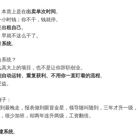
，本质上是在
出卖单次时间
。
一小时钱；你不干，钱就停。
是
出租自己
。
，早就不这么干了。
拼
系统
。
给系统？
么高大上的项目，也不是让你辞职创业。
能自动运转、重复获利、不用你一直盯着的流程
。
受益。
例子：
早到最晚走，报表做到眼冒金星，领导随叫随到，三年才升一级，工
班，很少加班，却两年连升两级，工资翻倍。
建系统
。