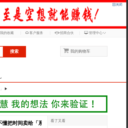
◇
我的收藏
|
客户服务
|
招商合伙
|
管理中心
搜索
我的购物车
儿
统」
▶
看了又看
不懂把时间卖给「系统」