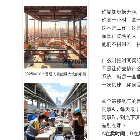
你靠加班换升职
你卖一小时，拿
这不是工作，这
而真正聪明的人
他们不拼时长，
什么叫把时间卖
不是让你去搞什
2025年10个普通人就能赚大钱的项目
系统，就是
一套
一次搭建，终身
举个最接地气的
同事A，每天最
同事B，到点下
差别在哪？
A在
卖时间
，B在