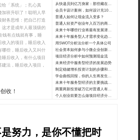
从快递员到亿万身家：那些藏在包裹里的创富密码
卖给「系统」；扎心真
会员卡设计案例，如何设计充1000得1000送1000返1000的核心秘密
傻加班升职了！聪明人早
普通人如何让现金流入变多？
级财务思维：把自己打造
普通人轻资产创业年入百万的商业模式
！这才是成年人最顶级的
未来十年哪些行业将最有发展潜力？
住钱有点钱就有事，睡
未来十年服务型人才需求变化趋势分析
后收入的项目，睡后收入
用SWOT分析法分析一个具体公司
有哪些，睡后收入又叫什
社会资本如何参与小微企业创新投资？
项目经济分析中如何预测现金流
造睡后收入，有什么项目
未来经济中服务型经济的发展趋势
搭建法，睡后收入项目，
制定稳健增长投资计划的步骤和技巧
学会曲线回报，你的人生将发生翻天覆地的变化
未来十年服务型经济的主要挑战是什么？
两重两新投资破万亿对普通人有哪些影响？两新领域投资中哪些行业最受关注？
能创收！
个人创业前要怎么做项目经济分析？
不是努力，是你不懂把时