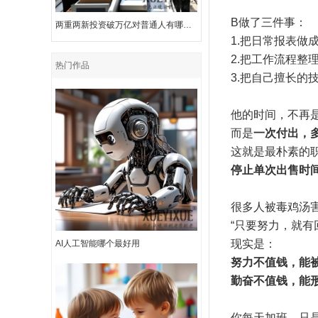
B做了三件事：
两重两新投资破万亿对普通人有哪些影响？两新领域投资中哪些行业最受关注？
1.把日常报表做
2.把工作流程整
热门作品
3.把自己擅长的
他的时间，不再是
而是
一次付出，
这就是最朴素的
停止单次出售时
很多人被毒鸡汤
“只要努力，就有
现实是：
AI人工智能哪个最好用
努力不值钱，能
勤奋不值钱，能
你每天加班，只是