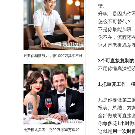
错。
升职，是因为你
怎么不可替代？
不是你最能加班
你不在，流程还
这才是老板愿意
只要你稍微努力，赚1000万其实不难
3个可直接复制
不用你懂高深经
1.把重复工作「
凡是你要做第二
报表、总结、方
全部做成可直接
你每多花1小时做
免费模式卖酒，充30万得30万送40万路虎汽气车一辆，1年还包赚50万
这就是
用一次时