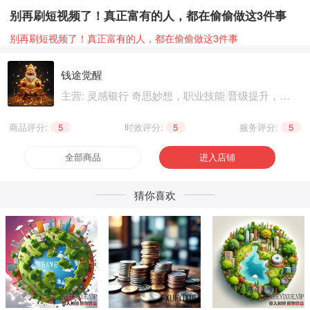
别再刷短视频了！真正富有的人，都在偷偷做这3件事
别再刷短视频了！真正富有的人，都在偷偷做这3件事
钱途觉醒
主营: 灵感银行 奇思妙想，职业技能 晋级提升，兴
趣爱好 个性生活
商品评分:
5
|
时效评分:
5
|
服务评分:
5
全部商品
进入店铺
猜你喜欢