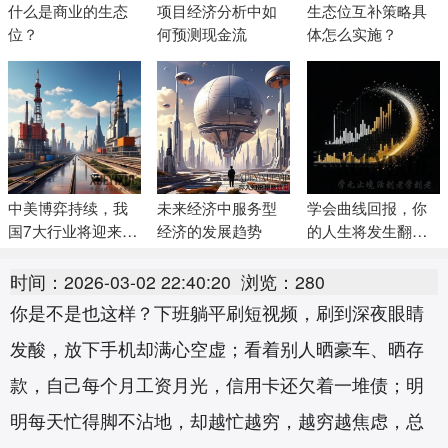
什么是商业的生态
项目经济分析中如
生态位互补策略具
位？
何预测现金流
体怎么实施？
中美博弈持续，我
未来经济中服务型
学会曲线回报，你
国7大行业将迎来大
经济的发展趋势
的人生将发生翻天
发展机遇
覆地的变化
时间：2026-03-02 22:40:20
浏览：280
你是不是也这样？下班躺平刷短视频，刷到深夜眼睛
发酸，放下手机却满心空虚；看着别人晒豪车、晒存
款，自己每个月工资月光，信用卡还欠着一堆债；明
明每天忙得脚不沾地，却越忙越穷，越穷越焦虑，总