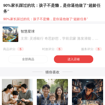
90%家长踩过的坑：孩子不是懒，是你逼他做了“超龄任
务”
90%家长踩过的坑：孩子不是懒，是你逼他做了“超龄任务”
智慧星球
主营: 灵感银行 奇思妙想，学前启蒙 激发潜能，基
础知识 巩固提升，兴趣爱好 个性生活，健康养生
精神文化
商品评分:
5
|
时效评分:
5
|
服务评分:
5
全部商品
进入店铺
猜你喜欢