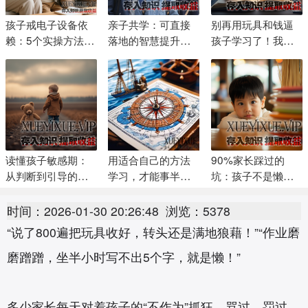
孩子戒电子设备依
亲子共学：可直接
别再用玩具和钱逼
赖：5个实操方法
落地的智慧提升实
孩子学习了！我踩
+真实家庭案例
操指南
过3年坑，终于养出
主动学习的娃
读懂孩子敏感期：
用适合自己的方法
90%家长踩过的
从判断到引导的实
学习，才能事半功
坑：孩子不是懒，
操指南
倍
是你逼他做了“超龄
任务”
时间：2026-01-30 20:26:48
浏览：5378
“说了800遍把玩具收好，转头还是满地狼藉！”“作业磨
磨蹭蹭，坐半小时写不出5个字，就是懒！”
多少家长每天对着孩子的“不作为”抓狂，骂过、罚过、