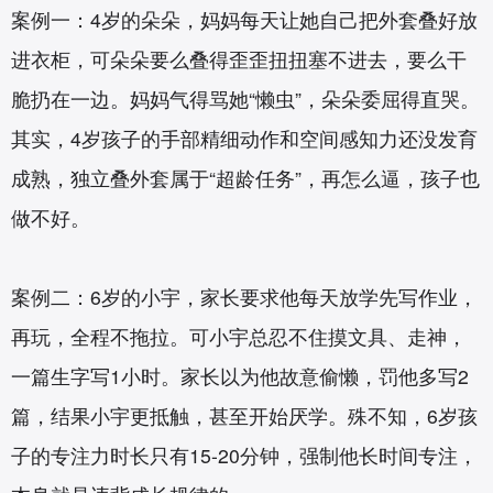
案例一：4岁的朵朵，妈妈每天让她自己把外套叠好放
进衣柜，可朵朵要么叠得歪歪扭扭塞不进去，要么干
脆扔在一边。妈妈气得骂她“懒虫”，朵朵委屈得直哭。
其实，4岁孩子的手部精细动作和空间感知力还没发育
成熟，独立叠外套属于“超龄任务”，再怎么逼，孩子也
做不好。
案例二：6岁的小宇，家长要求他每天放学先写作业，
再玩，全程不拖拉。可小宇总忍不住摸文具、走神，
一篇生字写1小时。家长以为他故意偷懒，罚他多写2
篇，结果小宇更抵触，甚至开始厌学。殊不知，6岁孩
子的专注力时长只有15-20分钟，强制他长时间专注，