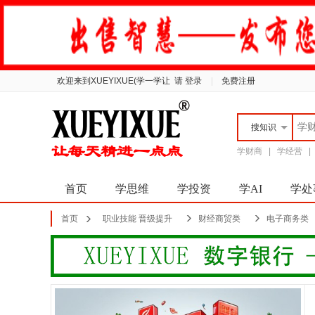
欢迎来到XUEYIXUE(学一学让
请 登录
|
免费注册
搜
知识
学财商
|
学经营
首页
学思维
学投资
学AI
学处
首页
职业技能 晋级提升
财经商贸类
电子商务类