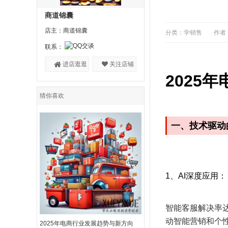
商道锦囊
店主：商道锦囊
分类：学销售
作者
联系：
进店逛逛
关注店铺
2025
猜你喜欢
一、技术驱动
1、AI深度应用‌：
智能客服解决率达
动智能营销和个性
2025年电商行业发展趋势与新方向