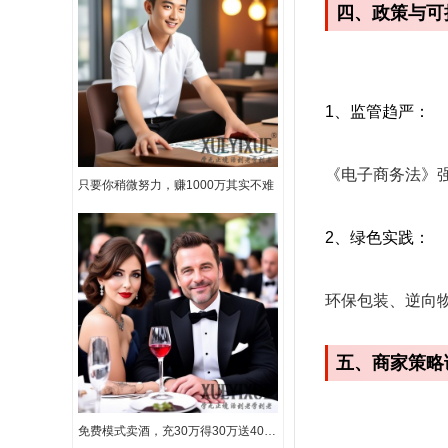
四、政策与可
1、监管趋严‌：
《电子商务法》强
只要你稍微努力，赚1000万其实不难
2、绿色实践‌：
环保包装、逆向
五、商家策略
免费模式卖酒，充30万得30万送40万路虎汽气车一辆，1年还包赚50万