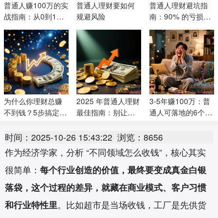
普通人赚100万的实
普通人理财要如何
普通人理财避坑指
战指南：从0到1的
规避风险
南：90% 的亏损都
可复制路径
源于这 5 个误区
为什么你理财总赚
2025 年普通人理财
3-5年赚100万：普
不到钱？5步搞定能
最佳指南：别让人
通人可落地的6个合
落地的理财计划，
性弱点偷走你的收
法方法（附案例+步
别再瞎忙
益
骤）
时间：2025-10-26 15:43:22
浏览：8656
作为经济学家，分析 “不同领域怎么收钱”，核心其实
很简单：
每个行业创造的价值，最终要变成真金白银
落袋，这个过程的差异，就藏在商业模式、客户习惯
和行业特性里
。比如超市是当场收钱，工厂是先供货