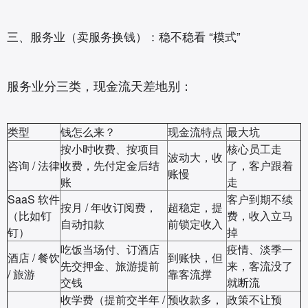
三、服务业（卖服务换钱）：稳不稳看 “模式”
服务业分三类，现金流天差地别：
类型
钱怎么来？
现金流特点
最大坑
按小时收费、按项目
核心员工走
波动大，收
咨询 / 法律
收费，先付定金后结
了，客户跟着
账慢
账
走
SaaS 软件
客户到期不续
按月 / 年收订阅费，
超稳定，提
（比如钉
费，收入立马
自动扣款
前锁定收入
钉）
掉
吃饭当场付、订酒店
疫情、淡季一
酒店 / 餐饮
到账快，但
先交押金、旅游提前
来，客流没了
/ 旅游
靠客流撑
交钱
就断流
收学费（提前交半年 /
预收款多，
政策不让预