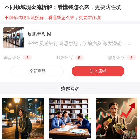
不同领域现金流拆解：看懂钱怎么来，更要防住坑
不同领域现金流拆解：看懂钱怎么来，更要防住坑
反脆弱ATM
主营: 灵感银行 奇思妙想，学前启蒙 激发潜能，基
础知识 巩固提升，职业技能 晋级提升，兴趣爱好
个性生活，健康养生 精神文化
商品评分:
5
|
时效评分:
5
|
服务评分:
5
全部商品
进入店铺
猜你喜欢