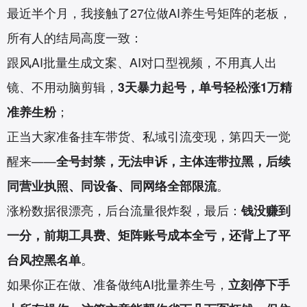
最近半个月，我接触了27位做AI养生号矩阵的老板，
所有人的结局高度一致：
跟风AI批量生成文案、AI对口型视频，不用真人出
镜、不用动脑剪辑，
3天暴力起号，单号轻松涨1万精
准养生粉
；
正当大家准备挂车带货、私域引流变现，第四天一觉
醒来——
全号封禁，无法申诉，主体连带拉黑，后续
同营业执照、同设备、同网络全部限流
。
涨粉数据很漂亮，后台流量很炸裂，最后：
钱没赚到
一分，前期工具费、矩阵账号成本全亏，还背上了平
台风控黑名单
。
如果你正在做、准备做纯AI批量养生号，
立刻停下手