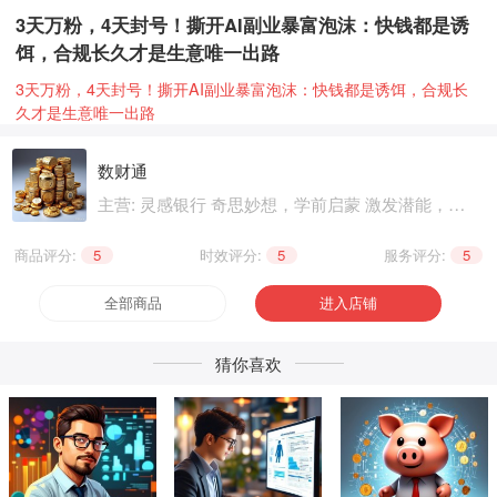
3天万粉，4天封号！撕开AI副业暴富泡沫：快钱都是诱
饵，合规长久才是生意唯一出路
3天万粉，4天封号！撕开AI副业暴富泡沫：快钱都是诱饵，合规长
久才是生意唯一出路
数财通
主营: 灵感银行 奇思妙想，学前启蒙 激发潜能，基
础知识 巩固提升，职业技能 晋级提升，兴趣爱好
个性生活，健康养生 精神文化
商品评分:
5
|
时效评分:
5
|
服务评分:
5
全部商品
进入店铺
猜你喜欢