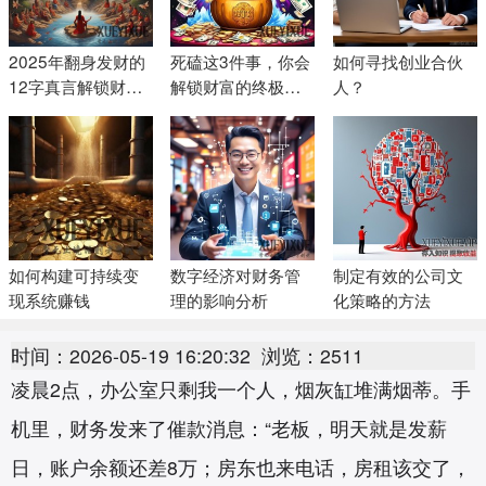
2025年翻身发财的
死磕这3件事，你会
如何寻找创业合伙
12字真言解锁财富
解锁财富的终极密
人？
密码
码
如何构建可持续变
数字经济对财务管
制定有效的公司文
现系统赚钱
理的影响分析
化策略的方法
时间：2026-05-19 16:20:32
浏览：2511
凌晨2点，办公室只剩我一个人，烟灰缸堆满烟蒂。手
机里，财务发来了催款消息：“老板，明天就是发薪
日，账户余额还差8万；房东也来电话，房租该交了，