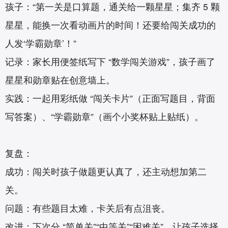
孩子：“第一关是口算题，通关给一颗星星；集齐 5 颗
星星，能换一次看动画片的时间！还要给闯关成功的
人发‘学霸勋章’！”
记录：家长用便签纸写下 “数学闯关游戏”，孩子画了
星星和勋章贴在创意墙上。
实践：一起用彩纸做 “闯关卡片”（正面写题目，背面
写答案）、“学霸勋章”（画个小奖杯贴上贴纸）。
复盘：
成功：闯关时孩子做题更认真了，还主动想加第二
关。
问题：有些题目太难，卡关后有点沮丧。
改进：下次分 “简单关”“中等关”“困难关”，让孩子选择