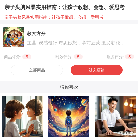
亲子头脑风暴实用指南：让孩子敢想、会想、爱思考
亲子头脑风暴实用指南：让孩子敢想、会想、爱思考
教友方舟‌
主营: 灵感银行 奇思妙想，学前启蒙 激发潜能，基
础知识 巩固提升，职业技能 晋级提升，兴趣爱好
个性生活，健康养生 精神文化
商品评分:
5
|
时效评分:
5
|
服务评分:
5
全部商品
进入店铺
猜你喜欢