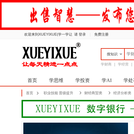
欢迎来到XUEYIXUE(学一学让
请 登录
|
免费注册
搜
知识
学财商
|
学经营
首页
学思维
学投资
学AI
学处
首页
职业技能 晋级提升
财经商贸类
经济分析类