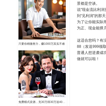
景都是空谈。
说“现金流比利润
到“见利润”的那
为了让你能实际
为正、现金能撑
这适合您吗？有没
只要你稍微努力，赚1000万其实不难
88（发送999
普通人想逆袭成
做就可以啦！
免费模式卖酒，充30万得30万送40万路虎汽气车一辆，1年还包赚50万