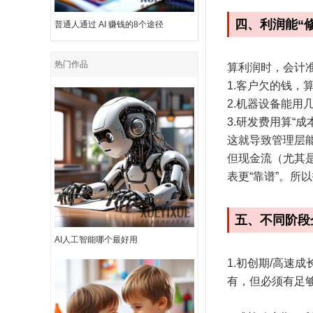
四、利润能“修
普通人通过 AI 赚钱的8个途径
热门作品
算利润时，会计准
1.客户欠的钱
2.机器设备能用
3.研发费用算“成
这就导致管理层
但现金流（尤其
表更“靠谱”。所
五、不同阶段
AI人工智能哪个最好用
1.初创期/高
有，但必须有足够