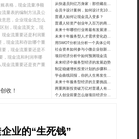
从快递员到亿万身家：那些藏在包裹里的创富密码
水账表格，现金流量净额
会员卡设计案例，如何设计充1000得1000送1000返1000的核心秘密
金流量表的编制方法及公
普通人如何让现金流入变多？
啥意思，企业现金流怎么
普通人轻资产创业年入百万的商业模式
的区别，现金流英文，现
未来十年哪些行业将最有发展潜力？
，现金流重要还是利润重
未来十年服务型人才需求变化趋势分析
要，现金流和存款哪个重
用SWOT分析法分析一个具体公司
重要，现金流重要还是不
社会资本如何参与小微企业创新投资？
项目经济分析中如何预测现金流
要，现金流和利润率哪
未来经济中服务型经济的发展趋势
人现金流重要还是资产重
制定稳健增长投资计划的步骤和技巧
学会曲线回报，你的人生将发生翻天覆地的变化
未来十年服务型经济的主要挑战是什么？
两重两新投资破万亿对普通人有哪些影响？两新领域投资中哪些行业最受关注？
能创收！
个人创业前要怎么做项目经济分析？
企业的“生死钱”