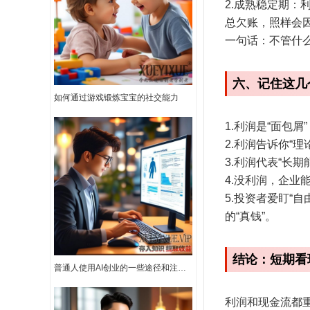
2.成熟稳定期
总欠账，照样会
一句话：不管什么
六、记住这几
如何通过游戏锻炼宝宝的社交能力
1.利润是“面包
2.利润告诉你“
3.利润代表“长
4.没利润，企
5.投资者爱盯“
的“真钱”。
结论：短期看
普通人使用AI创业的一些途径和注意事项
利润和现金流都