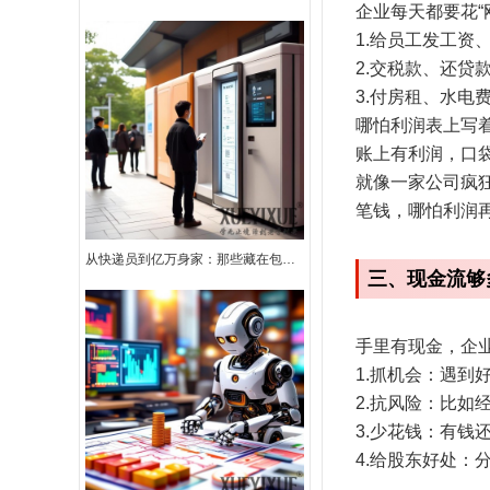
企业每天都要花“
1.给员工发工资
2.交税款、还贷
3.付房租、水电
哪怕利润表上写着
账上有利润，口
就像一家公司疯
笔钱，哪怕利润
从快递员到亿万身家：那些藏在包裹里的创富密码
三、现金流够
手里有现金，企业
1.抓机会：遇到
2.抗风险：比如
3.少花钱：有
4.给股东好处：