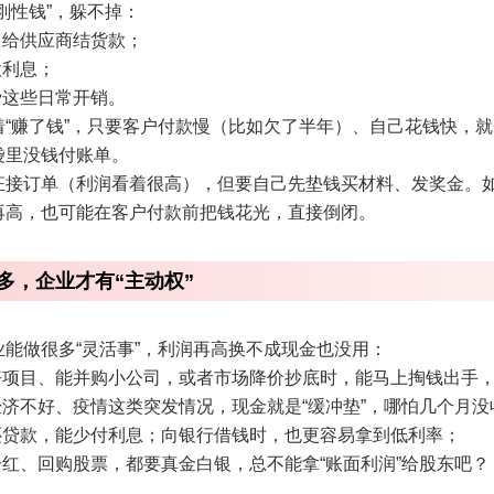
刚性钱”，躲不掉：
、给供应商结货款；
款利息；
费这些日常开销。
“赚了钱”，只要客户付款慢（比如欠了半年）、自己花钱快，就会
袋里没钱付账单。
狂接订单（利润看着很高），但要自己先垫钱买材料、发奖金。
再高，也可能在客户付款前把钱花光，直接倒闭。
多，企业才有“主动权”
能做很多“灵活事”，利润再高换不成现金也没用：
好项目、能并购小公司，或者市场降价抄底时，能马上掏钱出手，
经济不好、疫情这类突发情况，现金就是“缓冲垫”，哪怕几个月
钱还贷款，能少付利息；向银行借钱时，也更容易拿到低利率；
分红、回购股票，都要真金白银，总不能拿“账面利润”给股东吧？