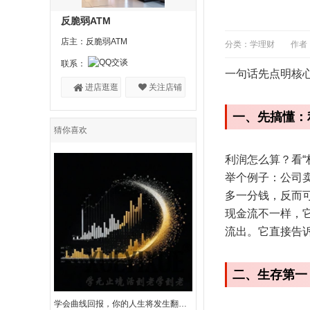
反脆弱ATM
店主：反脆弱ATM
分类：学理财
作者
联系：
一句话先点明核心
进店逛逛
关注店铺
一、先搞懂：
猜你喜欢
利润怎么算？看“
举个例子：公司卖
多一分钱，反而
现金流不一样，它
流出。它直接告诉
二、生存第一
学会曲线回报，你的人生将发生翻天覆地的变化