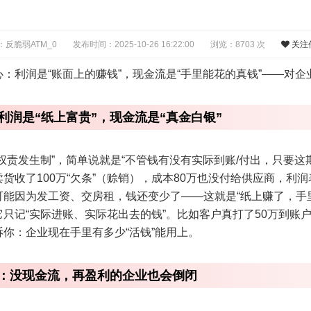
：反脆弱ATM_0
发布时间：2025-10-26 16:22:00
浏览：8703 次
关注
：利润是“账面上的赚钱”，现金流是“手里能花的真钱”——对
利润是“纸上富贵”，现金流是“真金白银”
权责发生制”，简单说就是“不管钱有没有实际到账/付出，只要这
货收了100万“欠条”（赊销），成本80万也没付给供应商，利润
可能因为发工资、交房租，钱还变少了——这就是“纸上赚了，手
只记“实际进账、实际花出去的钱”。比如客户真打了50万到账
你：企业现在手里有多少“活钱”能用上。
：没现金流，再盈利的企业也会倒闭