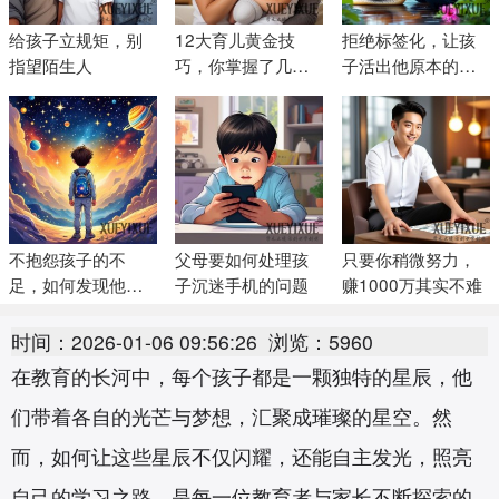
给孩子立规矩，别
12大育儿黄金技
拒绝标签化，让孩
指望陌生人
巧，你掌握了几
子活出他原本的样
个？
子
不抱怨孩子的不
父母要如何处理孩
只要你稍微努力，
足，如何发现他们
子沉迷手机的问题
赚1000万其实不难
的优点和长处
时间：2026-01-06 09:56:26
浏览：5960
在教育的长河中，每个孩子都是一颗独特的星辰，他
们带着各自的光芒与梦想，汇聚成璀璨的星空。然
而，如何让这些星辰不仅闪耀，还能自主发光，照亮
自己的学习之路，是每一位教育者与家长不断探索的