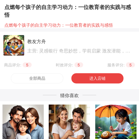
点燃每个孩子的自主学习动力：一位教育者的实践与感
悟
点燃每个孩子的自主学习动力：一位教育者的实践与感悟
教友方舟‌
主营: 灵感银行 奇思妙想，学前启蒙 激发潜能，基
础知识 巩固提升，职业技能 晋级提升，兴趣爱好
个性生活，健康养生 精神文化
商品评分:
5
|
时效评分:
5
|
服务评分:
5
全部商品
进入店铺
猜你喜欢